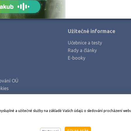
Užitečné informace
Učebnice a testy
Rady a články
E-booky
ování OÚ
kies
Stáhněte si aplikaci Adresář škol
mysluplné a užitečné služby na základě Vašich údajů o sledování procházení web
998-2026
AMOS KamPoMaturite.cz
, s.r.o., stránky vytvořilo
An
SOUHLASÍM