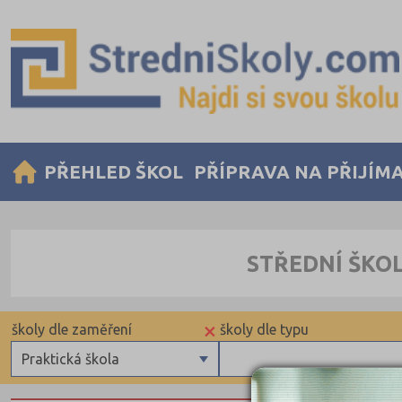
PŘEHLED ŠKOL
PŘÍPRAVA NA PŘIJÍM
STŘEDNÍ ŠKO
×
školy dle zaměření
školy dle typu
Praktická škola
Gymnázia