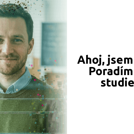
CÍ ZÁZNAMY, PŘEFORMULUJTE PROSÍM VÁŠ DOTAZ 
Výuční list
Bez výučního listu
Ahoj, jsem
Poradím 
JSME TAM, KDE JSTE VY
studi
Naše projekty
 obory
iály