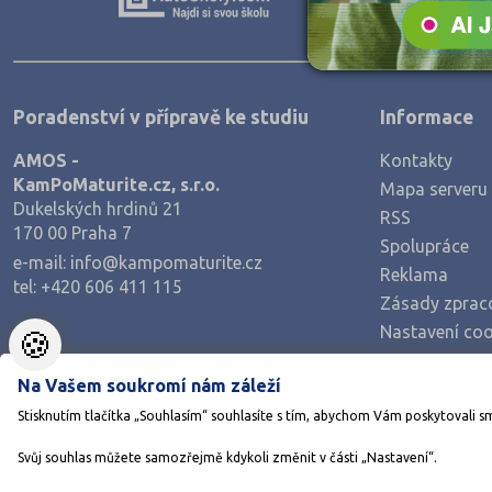
Zpracování dřeva, nábytku
Polygrafie, grafika a foto, knihy
Stavebnictví, geodézie
Poradenství v přípravě ke studiu
Informace
Doprava a spoje
AMOS -
Kontakty
Informační služby
KamPoMaturite.cz, s.r.o.
Mapa serveru
Ekonomie
Dukelských hrdinů 21
RSS
170 00 Praha 7
Ekonomie a administrativa
Spolupráce
e-mail:
info@kampomaturite.cz
Reklama
Podnikání a management
tel:
+420 606 411 115
Zásady zprac
Hotelnictví, turismus, gastronomie
Nastavení coo
🍪
Obchod, prodej
Na Vašem soukromí nám záleží
Služby
Stisknutím tlačítka „Souhlasím“ souhlasíte s tím, abychom Vám poskytovali s
Přírodovědné a potravinářské obory
Svůj souhlas můžete samozřejmě kdykoli změnit v části „Nastavení“.
Ekologie a ochrana ŽP
©1