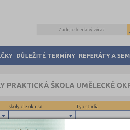
AČKY
DŮLEŽITÉ TERMÍNY
REFERÁTY A SE
LY PRAKTICKÁ ŠKOLA UMĚLECKÉ OK
školy dle okresů
Typ studia
Maturitní