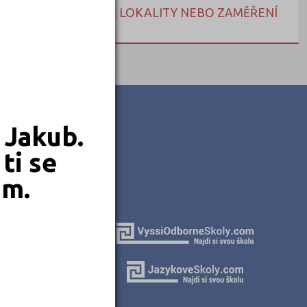
NEBO HLEDEJTE DLE LOKALITY NEBO ZAMĚŘENÍ
 Jakub.
ti se
em.