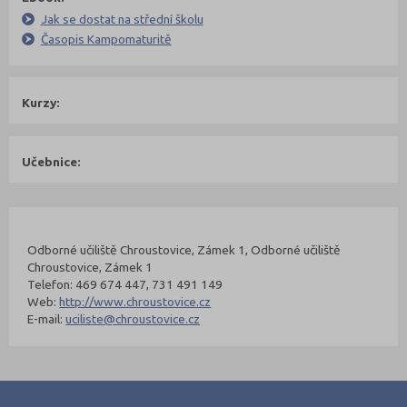
Jak se dostat na střední školu
Časopis Kampomaturitě
Kurzy:
Učebnice:
Kontakty Fakulty
Nahoru
Odborné učiliště Chroustovice, Zámek 1, Odborné učiliště
Chroustovice, Zámek 1
Telefon: 469 674 447, 731 491 149
Web:
http://www.chroustovice.cz
E-mail:
uciliste@chroustovice.cz