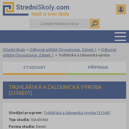
Střední škola
>
Odborné učiliště Chroustovice, Zámek 1
>
Odborné
PŘEHLED ŠKOL
učiliště Chroustovice, Zámek 1
>
Truhlářská a čalounická výroba
PŘÍPRAVA NA PŘIJÍMAČKY
STUDOVAT
PŘÍPRAVA
DŮLEŽITÉ TERMÍNY
REFERÁTY A SEMINÁRKY
DALŠÍ DRUHY ŠKOL
TRUHLÁŘSKÁ A ČALOUNICKÁ VÝROBA
(3356E01)
Studijní program:
Truhlářská a čalounická výroba (3356E)
Typ studia:
Výuční list
Forma studia:
Denní