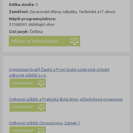
Délka studia:
3
Zaměření:
Zpracování dřeva, nábytku, Technické a IT obory
Náplň programu/oboru:
3356E001 dobíhající obor
Cizí jazyk:
Čeština
Kde se dá studovat
Nahoru
Gymnázium bratří Čapků a První české soukromé střední
odborné učiliště s.r.o.
POROVNAT
Odborné učiliště a Praktická škola Brno, příspěvková organizace
POROVNAT
Odborné učiliště Chroustovice, Zámek 1
POROVNAT