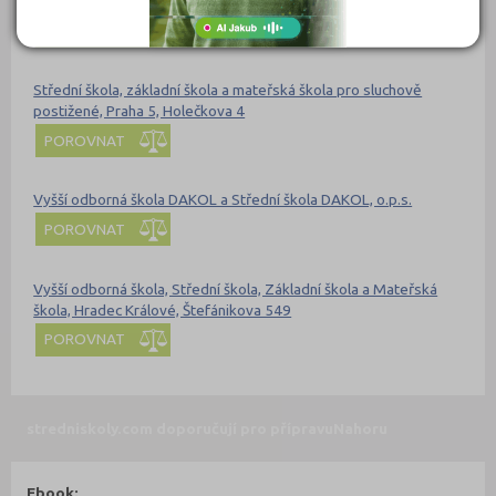
Střední škola technická, Most, příspěvková organizace
POROVNAT
Střední škola, základní škola a mateřská škola pro sluchově
postižené, Praha 5, Holečkova 4
POROVNAT
Vyšší odborná škola DAKOL a Střední škola DAKOL, o.p.s.
POROVNAT
Vyšší odborná škola, Střední škola, Základní škola a Mateřská
škola, Hradec Králové, Štefánikova 549
POROVNAT
stredniskoly.com doporučují pro přípravu
Nahoru
Ebook: