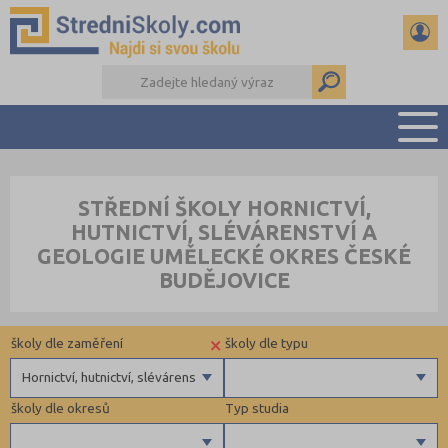
PŘEHLED ŠKOL
STŘEDNÍ ŠKOLY HORNICTVÍ,
PŘÍPRAVA NA PŘIJÍMAČKY
HUTNICTVÍ, SLÉVÁRENSTVÍ A
DŮLEŽITÉ TERMÍNY
GEOLOGIE UMĚLECKÉ OKRES ČESKÉ
REFERÁTY A SEMINÁRKY
BUDĚJOVICE
DALŠÍ DRUHY ŠKOL
×
školy dle zaměření
školy dle typu
Hornictví, hutnictví, slévárenství a geologie
školy dle okresů
Typ studia
Gymnázia
4 letá gymnázia