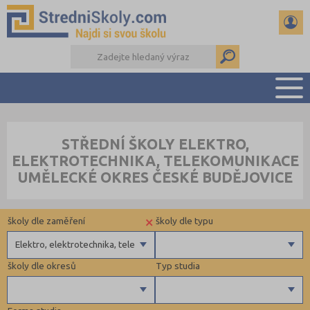
PŘEHLED ŠKOL
STŘEDNÍ ŠKOLY ELEKTRO,
PŘÍPRAVA NA PŘIJÍMAČKY
ELEKTROTECHNIKA, TELEKOMUNIKACE
DŮLEŽITÉ TERMÍNY
UMĚLECKÉ OKRES ČESKÉ BUDĚJOVICE
REFERÁTY A SEMINÁRKY
DALŠÍ DRUHY ŠKOL
×
školy dle zaměření
školy dle typu
Elektro, elektrotechnika, telekomunikace
školy dle okresů
Typ studia
Gymnázia
4 letá gymnázia