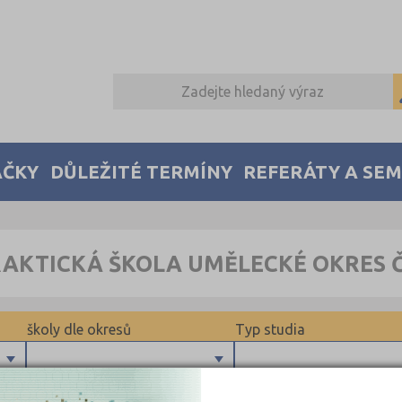
AČKY
DŮLEŽITÉ TERMÍNY
REFERÁTY A SE
RAKTICKÁ ŠKOLA UMĚLECKÉ OKRES 
školy dle okresů
Typ studia
Výuční list