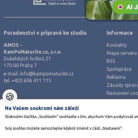
Zpracování dřeva, nábytku
Polygrafie, grafika a foto, knihy
Stavebnictví, geodézie
Poradenství v přípravě ke studiu
Informace
Doprava a spoje
AMOS -
Kontakty
Informační služby
KamPoMaturite.cz, s.r.o.
Mapa serveru
Ekonomie
Dukelských hrdinů 21
RSS
170 00 Praha 7
Ekonomie a administrativa
Spolupráce
e-mail:
info@kampomaturite.cz
Reklama
Podnikání a management
tel:
+420 606 411 115
Zásady zprac
Hotelnictví, turismus, gastronomie
Nastavení coo
🍪
Obchod, prodej
Na Vašem soukromí nám záleží
Služby
Stisknutím tlačítka „Souhlasím“ souhlasíte s tím, abychom Vám poskytovali s
Přírodovědné a potravinářské obory
Svůj souhlas můžete samozřejmě kdykoli změnit v části „Nastavení“.
Ekologie a ochrana ŽP
©1