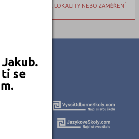
NEBO HLEDEJTE DLE LOKALITY NEBO ZAMĚŘENÍ
 Jakub.
ti se
em.