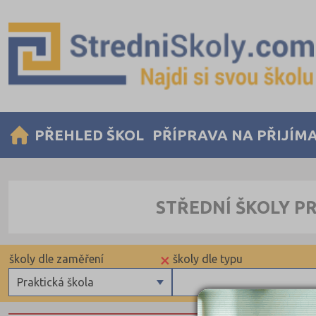
PŘEHLED ŠKOL
PŘÍPRAVA NA PŘIJÍM
STŘEDNÍ ŠKOLY P
×
školy dle zaměření
školy dle typu
Praktická škola
Gymnázia