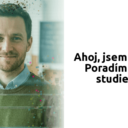
CÍ ZÁZNAMY, PŘEFORMULUJTE PROSÍM VÁŠ DOTAZ 
Bez výučního listu
Ahoj, jsem
Poradím 
JSME TAM, KDE JSTE VY
studi
Naše projekty
 obory
iály