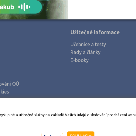
Užitečné informace
Učebnice a testy
Rady a články
E-booky
ování OÚ
kies
Stáhněte si aplikaci Adresář škol
mysluplné a užitečné služby na základě Vašich údajů o sledování procházení web
998-2026
AMOS KamPoMaturite.cz
, s.r.o., stránky vytvořilo
An
SOUHLASÍM