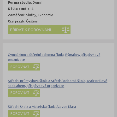
Forma studia:
Denní
Délka studia:
4
Zaměření:
Služby, Ekonomie
Cizí jazyk:
Čeština
Kde se dá studovat
Nahoru
Gymnázium a Střední odborná škola, Rýmařov, příspěvková
organizace
POROVNAT
Střední průmyslová škola a Střední odborná škola, Dvůr Králové
nad Labem, příspěvková organizace
POROVNAT
Střední škola a Mateřská škola Aloyse Klara
POROVNAT