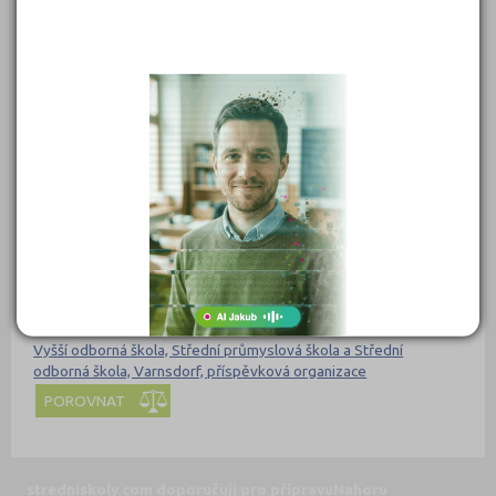
Vyšší odborná škola DAKOL a Střední škola DAKOL, o.p.s.
POROVNAT
Vyšší odborná škola zdravotnická a Střední zdravotnická škola,
Praha 4, 5. května 51
POROVNAT
Vyšší odborná škola, Obchodní akademie, Střední zdravotnická
škola a Jazyková škola s právem státní jazykové zkoušky,
Klatovy, Plánická 196
POROVNAT
Vyšší odborná škola, Střední průmyslová škola a Střední
odborná škola, Varnsdorf, příspěvková organizace
POROVNAT
stredniskoly.com doporučují pro přípravu
Nahoru