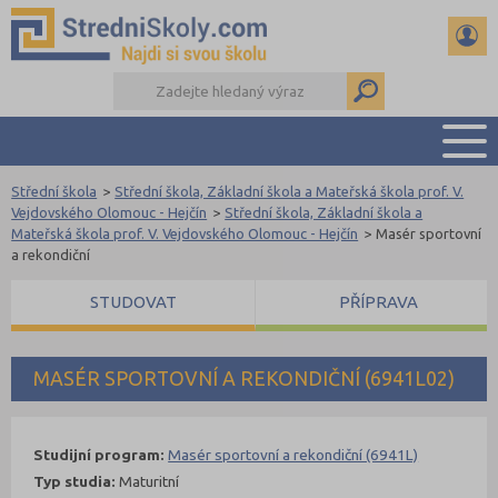
Střední škola
>
Střední škola, Základní škola a Mateřská škola prof. V.
PŘEHLED ŠKOL
Vejdovského Olomouc - Hejčín
>
Střední škola, Základní škola a
Mateřská škola prof. V. Vejdovského Olomouc - Hejčín
>
Masér sportovní
PŘÍPRAVA NA PŘIJÍMAČKY
a rekondiční
DŮLEŽITÉ TERMÍNY
STUDOVAT
PŘÍPRAVA
REFERÁTY A SEMINÁRKY
DALŠÍ DRUHY ŠKOL
MASÉR SPORTOVNÍ A REKONDIČNÍ (6941L02)
Studijní program:
Masér sportovní a rekondiční (6941L)
Typ studia:
Maturitní