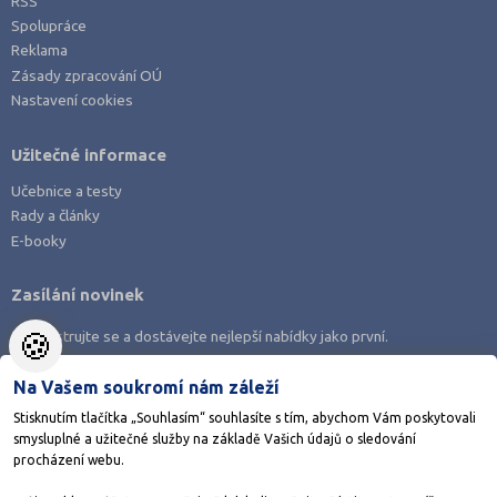
RSS
Spolupráce
Reklama
Zásady zpracování OÚ
Nastavení cookies
Užitečné informace
Učebnice a testy
Rady a články
E-booky
Zasílání novinek
🍪
Zaregistrujte se a dostávejte nejlepší nabídky jako první.
Na Vašem soukromí nám záleží
Stisknutím tlačítka „Souhlasím“ souhlasíte s tím, abychom Vám poskytovali
smysluplné a užitečné služby na základě Vašich údajů o sledování
Stáhněte si aplikaci Adresář škol
procházení webu.