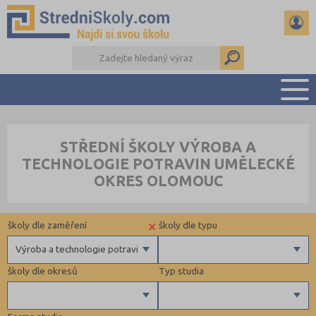
PŘEHLED ŠKOL
STŘEDNÍ ŠKOLY VÝROBA A
PŘÍPRAVA NA PŘIJÍMAČKY
TECHNOLOGIE POTRAVIN UMĚLECKÉ
DŮLEŽITÉ TERMÍNY
OKRES OLOMOUC
REFERÁTY A SEMINÁRKY
DALŠÍ DRUHY ŠKOL
×
školy dle zaměření
školy dle typu
Výroba a technologie potravin
školy dle okresů
Typ studia
Gymnázia
4 letá gymnázia