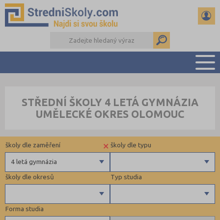
PŘEHLED ŠKOL
STŘEDNÍ ŠKOLY 4 LETÁ GYMNÁZIA
PŘÍPRAVA NA PŘIJÍMAČKY
UMĚLECKÉ OKRES OLOMOUC
DŮLEŽITÉ TERMÍNY
REFERÁTY A SEMINÁRKY
×
školy dle zaměření
školy dle typu
DALŠÍ DRUHY ŠKOL
4 letá gymnázia
školy dle okresů
Typ studia
Gymnázia
4 letá gymnázia
Forma studia
6 letá gymnázia
Maturitní