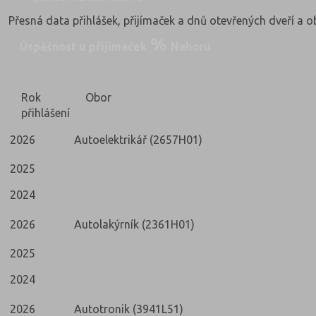
Přesná data přihlášek, přijímaček a dnů otevřených dveří a 
Úspěšnost u přijímaček
Nahoru
Rok
Obor
přihlášení
2026
Autoelektrikář (2657H01)
2025
2024
2026
Autolakýrník (2361H01)
2025
2024
2026
Autotronik (3941L51)