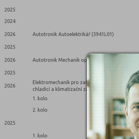
2025
2024
2026
Autotronik Autoelektrikář (3941L01)
2025
2026
Autotronik Mechanik opravář motorových vozi
2025
Elektromechanik pro zařízení a přístroje Mecha
2026
chladicí a klimatizační zařízení (2652H01)
1. kolo
2. kolo
2025
1. kolo