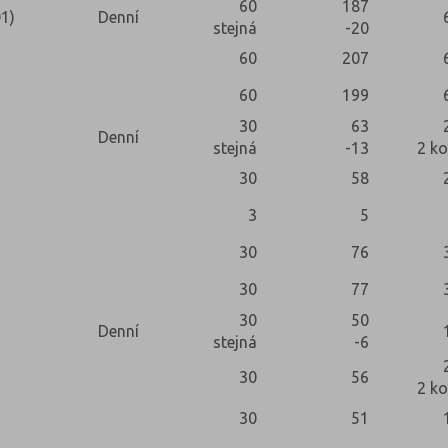
60
187
1)
Denní
stejná
-20
60
207
60
199
30
63
Denní
stejná
-13
2 ko
30
58
3
5
30
76
30
77
30
50
Denní
stejná
-6
30
56
2 ko
30
51