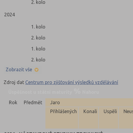
2. kolo
2024
1. kolo
2. kolo
1. kolo
2. kolo
Zobrazit vše
Zdroj dat
Centrum pro zjišťování výsledků vzdělávání
Úspěšnost u státní maturity
Nahoru
Rok
Předmět
Jaro
Přihlášených
Konali
Uspěli
Neus