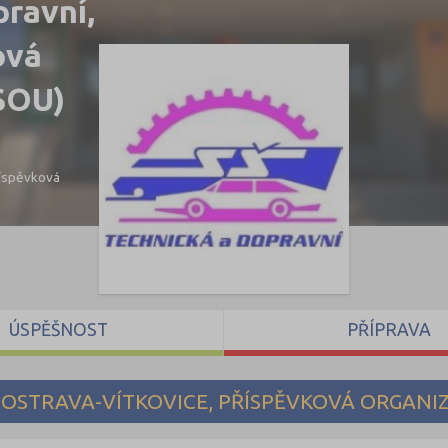
pravní,
ová
 SOU)
říspěvková
ÚSPĚŠNOST
PŘÍPRAVA
 OSTRAVA-VÍTKOVICE, PŘÍSPĚVKOVÁ ORGANI