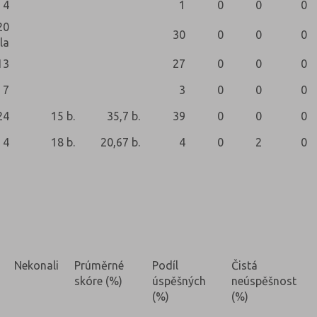
4
1
0
0
0
20
30
0
0
0
la
13
27
0
0
0
7
3
0
0
0
24
15 b.
35,7 b.
39
0
0
0
4
18 b.
20,67 b.
4
0
2
0
Nekonali
Prúměrné
Podíl
Čistá
skóre (%)
úspěšných
neúspěšnost
(%)
(%)