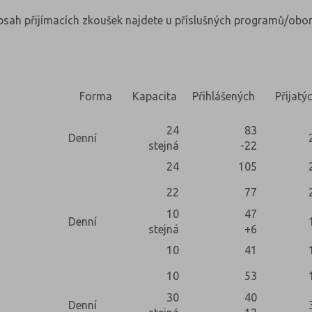
obsah přijímacích zkoušek najdete u příslušných programů/obor
Forma
Kapacita
Přihlášených
Přijatý
24
83
Denní
stejná
-22
24
105
22
77
10
47
Denní
stejná
+6
10
41
10
53
30
40
Denní