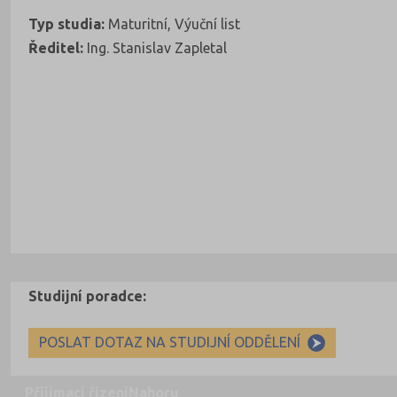
Typ studia:
Maturitní, Výuční list
Ředitel:
Ing. Stanislav Zapletal
Studijní poradce:
POSLAT DOTAZ NA STUDIJNÍ ODDĚLENÍ
Přijímací řízení
Nahoru