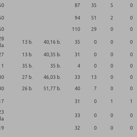
60
87
35
5
0
60
94
51
2
0
60
110
29
0
0
28
13 b.
40,16 b.
35
0
0
0
la
27
13 b.
40,35 b.
31
0
0
0
1
35 b.
35 b.
4
0
0
0
30
27 b.
46,03 b.
33
13
0
0
30
26 b.
51,77 b.
40
7
0
0
17
31
0
1
1
23
33
0
0
0
la
19
32
0
0
0