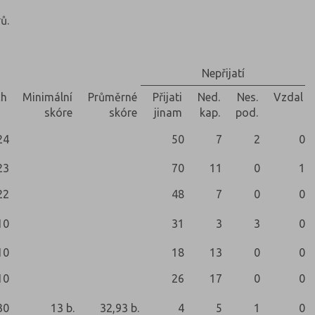
ů.
Nepřijatí
ch
Minimální
Průměrné
Přijati
Ned.
Nes.
Vzdal
skóre
skóre
jinam
kap.
pod.
24
50
7
2
0
23
70
11
0
1
22
48
7
0
0
10
31
3
3
0
10
18
13
0
0
10
26
17
0
0
30
13 b.
32,93 b.
4
5
1
0