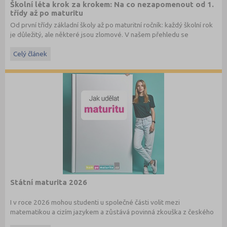
Školní léta krok za krokem: Na co nezapomenout od 1.
třídy až po maturitu
Od první třídy základní školy až po maturitní ročník: každý školní rok
je důležitý, ale některé jsou zlomové. V našem přehledu se
dočtete, na co nezapomenout a na co (a jak) se připravit.
Celý článek
Státní maturita 2026
I v roce 2026 mohou studenti u společné části volit mezi
matematikou a cizím jazykem a zůstává povinná zkouška z českého
jazyka a literatury. Stáhněte si zdarma
e-book
s podrobnými