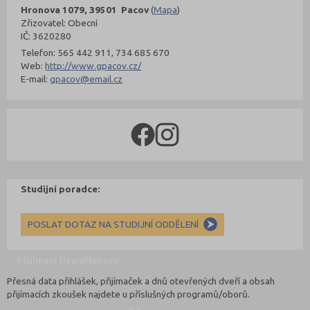
Hronova 1079, 39501 Pacov
(
Mapa
)
Zřizovatel: Obecní
IČ: 3620280
Telefon: 565 442 911, 734 685 670
Web:
http://www.gpacov.cz/
E-mail:
gpacov@email.cz
Studijní poradce:
POSLAT DOTAZ NA STUDIJNÍ ODDĚLENÍ
Přijímací řízení
Nahoru
Přesná data přihlášek, přijímaček a dnů otevřených dveří a obsah
přijímacích zkoušek najdete u příslušných programů/oborů.