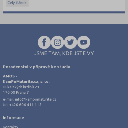
informacemi.
Celý článek
JSME TAM, KDE JSTE VY
Poradenství v přípravě ke studiu
AMOS -
KamPoMaturite.cz, s.r.o.
Dukelských hrdinů 21
170 00 Praha 7
e-mail:
info@kampomaturite.cz
tel:
+420 606 411 115
Informace
Kontakty