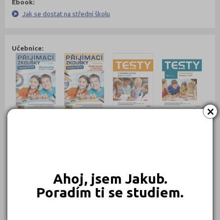
Ebook:
Jak se dostat na střední školu
Učebnice:
×
229 Kč
229 Kč
229 Kč
229 Kč
Objednat
Objednat
Objednat
Objednat
Ahoj, jsem Jakub.
Poradím ti se studiem.
189 Kč
169 Kč
Objednat
Objednat