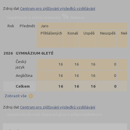
Zdroj dat
Centrum pro zjišťování výsledků vzdělávání
Úspěšnost u státní maturity
Nahoru
Rok
Předmět
Jaro
Přihlášených
Konali
Uspěli
Neuspěli
Neko
2026
GYMNÁZIUM 6LETÉ
Český
16
16
16
0
jazyk
Angličtina
16
16
16
0
Celkem
16
16
16
0
Zobrazit vše
Zdroj dat
Centrum pro zjišťování výsledků vzdělávání
stredniskoly.com doporučují pro přípravu
Nahoru