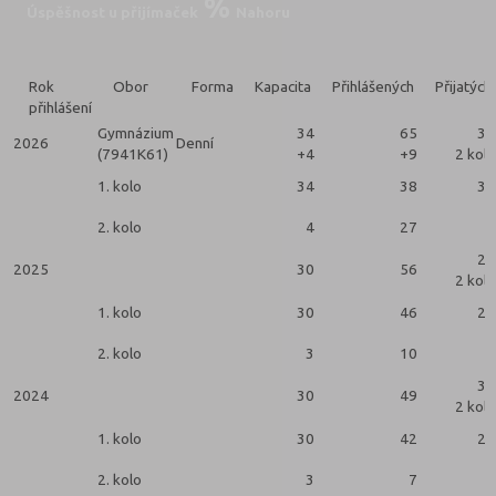
Úspěšnost u přijímaček
Nahoru
Rok
Obor
Forma
Kapacita
Přihlášených
Přijatých
přihlášení
Gymnázium
34
65
34
2026
Denní
(7941K61)
+4
+9
2 kola
1. kolo
34
38
30
2. kolo
4
27
4
26
2025
30
56
2 kola
1. kolo
30
46
25
2. kolo
3
10
1
30
2024
30
49
2 kola
1. kolo
30
42
27
2. kolo
3
7
3