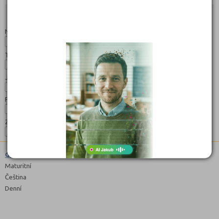
Studijní programy/obory
Nahoru
Název:
Typ:
Jazyk:
Forma:
Zaměření:
Gymnázium (7941K61)
Maturitní
Čeština
Denní