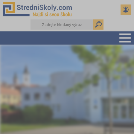
PŘEHLED ŠKOL
PŘÍPRAVA NA PŘIJÍMAČKY
DŮLEŽITÉ TERMÍNY
REFERÁTY A SEMINÁRKY
DALŠÍ DRUHY ŠKOL