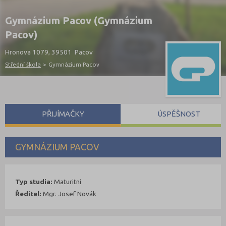
Gymnázium Pacov (Gymnázium
Pacov)
Hronova 1079, 39501 Pacov
Střední škola
>
Gymnázium Pacov
PŘIJÍMAČKY
ÚSPĚŠNOST
GYMNÁZIUM PACOV
Typ studia:
Maturitní
Ředitel:
Mgr. Josef Novák