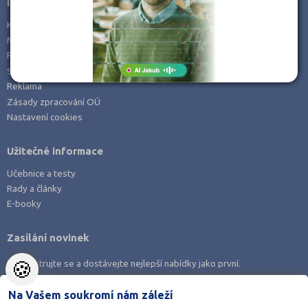
Informace
Kontakty
Mapa serveru
RSS
Spolupráce
Reklama
Zásady zpracování OÚ
Nastavení cookies
Užitečné informace
Učebnice a testy
Rady a články
E-booky
Zasílání novinek
🍪
Zaregistrujte se a dostávejte nejlepší nabídky jako první.
Na Vašem soukromí nám záleží