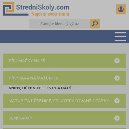
PŘEHLED ŠKOL
PŘIJÍMAČKY NA SŠ
PŘÍPRAVA NA PŘIJÍMAČKY
DŮLEŽITÉ TERMÍNY
PŘÍPRAVA NA MATURITU
REFERÁTY A SEMINÁRKY
DALŠÍ DRUHY ŠKOL
KNIHY, UČEBNICE, TESTY A DALŠÍ
MATURITA UČEBNICE, CD, VYPRACOVANÉ OTÁZKY
SEMINÁRKY