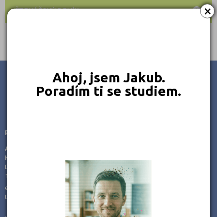
×
ČTENÁŘSKÝ DENÍK
Ahoj, jsem Jakub.
Poradím ti se studiem.
JSME TAM, KDE JSTE VY
Poradenství v přípravě ke studiu
AMOS -
KamPoMaturite.cz, s.r.o.
Dukelských hrdinů 21
170 00 Praha 7
e-mail:
info@kampomaturite.cz
tel:
+420 606 411 115