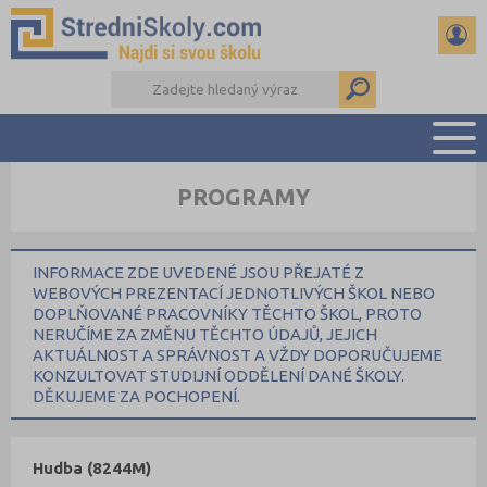
PROGRAMY
PŘEHLED ŠKOL
PŘÍPRAVA NA PŘIJÍMAČKY
DŮLEŽITÉ TERMÍNY
INFORMACE ZDE UVEDENÉ JSOU PŘEJATÉ Z
WEBOVÝCH PREZENTACÍ JEDNOTLIVÝCH ŠKOL NEBO
REFERÁTY A SEMINÁRKY
DOPLŇOVANÉ PRACOVNÍKY TĚCHTO ŠKOL, PROTO
DALŠÍ DRUHY ŠKOL
NERUČÍME ZA ZMĚNU TĚCHTO ÚDAJŮ, JEJICH
AKTUÁLNOST A SPRÁVNOST A VŽDY DOPORUČUJEME
KONZULTOVAT STUDIJNÍ ODDĚLENÍ DANÉ ŠKOLY.
DĚKUJEME ZA POCHOPENÍ.
Hudba (8244M)