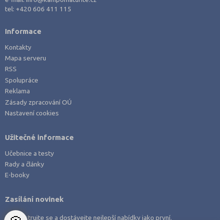
Právo
tel:
+420 606 411 115
Zdravotnické obory
Informace
Pedagogika a sociální péče
Kontakty
Umělecké obory
Mapa serveru
Praktická škola
RSS
Spolupráce
Šance na přijetí
Reklama
Zásady zpracování OÚ
Nastavení cookies
Užitečné informace
Učebnice a testy
Rady a články
E-booky
Zasílání novinek
Zaregistrujte se a dostávejte nejlepší nabídky jako první.