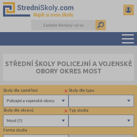
PŘEHLED ŠKOL
STŘEDNÍ ŠKOLY POLICEJNÍ A VOJENSKÉ
PŘÍPRAVA NA PŘIJÍMAČKY
OBORY OKRES MOST
DŮLEŽITÉ TERMÍNY
REFERÁTY A SEMINÁRKY
×
školy dle zaměření
školy dle typu
DALŠÍ DRUHY ŠKOL
Policejní a vojenské obory
×
školy dle okresů
Typ studia
Gymnázia
Privátní
Most (1)
4 letá gymnázia
Forma studia
6 letá gymnázia
Brno-město (1)
Maturitní