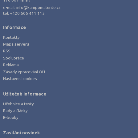
Policejní a vojenské obory
Nový Jičín (1)
e-mail:
info@kampomaturite.cz
Právo
Nymburk (1)
tel:
+420 606 411 115
Zdravotnické obory
Olomouc (2)
Informace
Pedagogika a sociální péče
Opava (1)
Kontakty
Umělecké obory
Ostrava-město (1)
Mapa serveru
Praktická škola
Pelhřimov (1)
RSS
Spolupráce
Šance na přijetí
Písek (2)
Reklama
Plzeň-jih (1)
Zásady zpracování OÚ
Nastavení cookies
Plzeň-město (2)
Plzeň-sever (1)
Užitečné informace
Praha hlavní město (6)
Učebnice a testy
Praha-východ (2)
Rady a články
Prostějov (1)
E-booky
Přerov (2)
Zasílání novinek
Příbram (2)