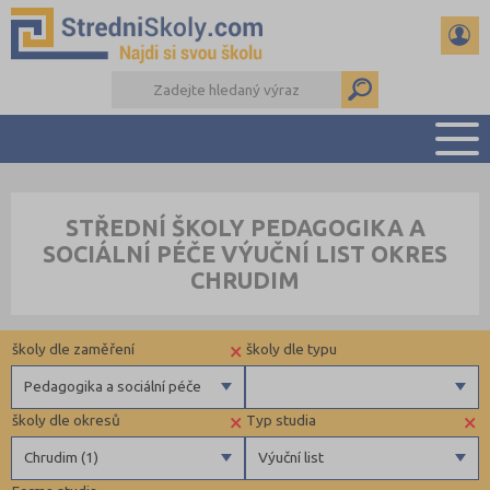
PŘEHLED ŠKOL
STŘEDNÍ ŠKOLY PEDAGOGIKA A
PŘÍPRAVA NA PŘIJÍMAČKY
SOCIÁLNÍ PÉČE VÝUČNÍ LIST OKRES
DŮLEŽITÉ TERMÍNY
CHRUDIM
REFERÁTY A SEMINÁRKY
DALŠÍ DRUHY ŠKOL
×
školy dle zaměření
školy dle typu
Pedagogika a sociální péče
×
×
školy dle okresů
Typ studia
Gymnázia
Krajské
Chrudim (1)
Výuční list
4 letá gymnázia