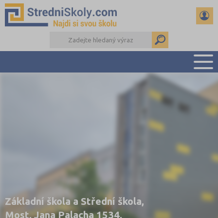
PŘEHLED ŠKOL
PŘÍPRAVA NA PŘIJÍMAČKY
DŮLEŽITÉ TERMÍNY
REFERÁTY A SEMINÁRKY
DALŠÍ DRUHY ŠKOL
Základní škola a Střední škola,
Most, Jana Palacha 1534,