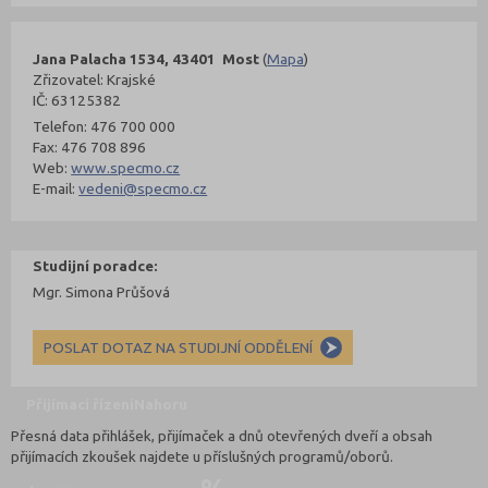
Jana Palacha 1534, 43401 Most
(
Mapa
)
Zřizovatel: Krajské
IČ: 63125382
Telefon: 476 700 000
Fax: 476 708 896
Web:
www.specmo.cz
E-mail:
vedeni@specmo.cz
Studijní poradce:
Mgr. Simona Průšová
POSLAT DOTAZ NA STUDIJNÍ ODDĚLENÍ
Přijímací řízení
Nahoru
Přesná data přihlášek, přijímaček a dnů otevřených dveří a obsah
přijímacích zkoušek najdete u příslušných programů/oborů.