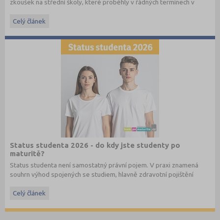
zkoušek na střední školy, které proběhly v řádných termínech v
dubnu 2016, převzato ze stránek
www.cermat.cz
.
Celý článek
Stáhněte si ostré i ilustrační testy
z minulých let
.
Status studenta 2026 - do kdy jste studenty po
maturitě?
Status studenta není samostatný právní pojem. V praxi znamená
souhrn výhod spojených se studiem, hlavně zdravotní pojištění
hrazené státem, studentské slevy na dopravu a další.
Celý článek