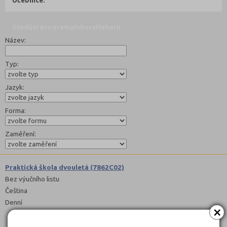
Studijní programy/obory
Nahoru
Název:
Typ:
Jazyk:
Forma:
Zaměření:
Praktická škola dvouletá (7862C02)
Bez výučního listu
Čeština
Denní
×