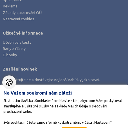
Reklama
Zásady zpracování OÚ
Nastavení cookies
Užitečné informace
Učebnice a testy
Rady a články
E-booky
Zasílání novinek
🍪
Zaregistrujte se a dostávejte nejlepší nabídky jako první.
Na Vašem soukromí nám záleží
Stisknutím tlačítka „Souhlasím“ souhlasíte s tím, abychom Vám poskytovali
smysluplné a užitečné služby na základě Vašich údajů o sledování
Stáhněte si aplikaci Adresář škol
procházení webu.
Svůj souhlas můžete samozřejmě kdykoli změnit v části „Nastavení“.
©1998-2026
AMOS KamPoMaturite.cz
, s.r.o., stránky vytvořilo
Anawe