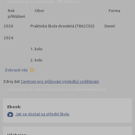
Úspěšnost u přijímaček
Nahoru
Rok
Obor
Forma
přihlášení
2026
Praktická škola dvouletá (7862C02)
Denní
2024
1. kolo
2. kolo
Zobrazit vše
Zdroj dat
Centrum pro zjišťování výsledků vzdělávání
stredniskoly.com doporučují pro přípravu
Nahoru
Ebook:
Jak se dostat na střední školu
Učebnice: