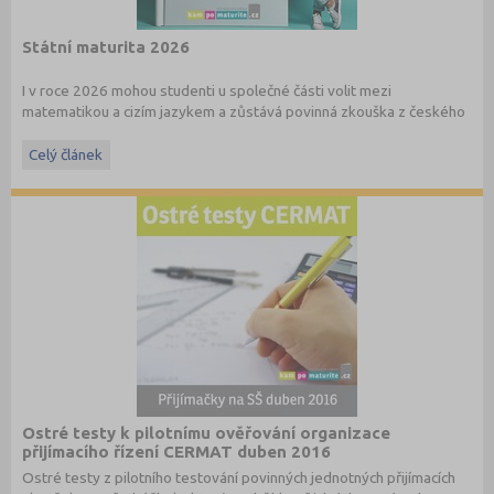
Státní maturita 2026
I v roce 2026 mohou studenti u společné části volit mezi
matematikou a cizím jazykem a zůstává povinná zkouška z českého
jazyka a literatury. Stáhněte si zdarma
e-book
s podrobnými
informacemi.
Celý článek
Ostré testy k pilotnímu ověřování organizace
přijímacího řízení CERMAT duben 2016
Ostré testy z pilotního testování povinných jednotných přijímacích