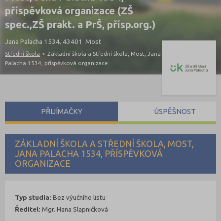
příspěvková organizace (ZŠ
spec.,ZŠ prakt. a PrŠ, přísp.org.)
Jana Palacha 1534, 43401 Most
Střední škola
>
Základní škola a Střední škola, Most, Jana
Palacha 1534, příspěvková organizace
PŘIJÍMAČKY
ÚSPĚŠNOST
ZÁKLADNÍ ŠKOLA A STŘEDNÍ ŠKOLA, MOST,
JANA PALACHA 1534, PŘÍSPĚVKOVÁ
ORGANIZACE
Typ studia:
Bez výučního listu
Ředitel:
Mgr. Hana Slapničková