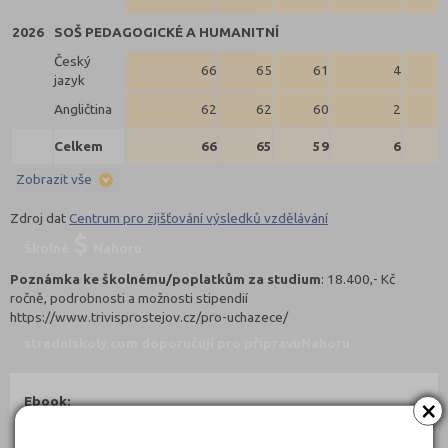
2026
SOŠ PEDAGOGICKÉ A HUMANITNÍ
Český
66
65
61
4
jazyk
Angličtina
62
62
60
2
Celkem
66
65
59
6
Zobrazit vše
Zdroj dat
Centrum pro zjišťování výsledků vzdělávání
Školné
Nahoru
Poznámka ke školnému/poplatkům za studium
: 18.400,- Kč
ročně, podrobnosti a možnosti stipendií
https://www.trivisprostejov.cz/pro-uchazece/
stredniskoly.com doporučují pro přípravu
Nahoru
×
Ebook:
Jak se dostat na střední školu