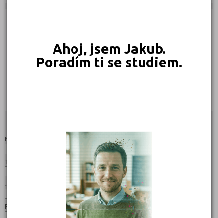
Učebnice:
Ahoj, jsem Jakub.
Poradím ti se studiem.
202 Kč
Objednat
Studijní programy/obory
Nahoru
Název:
Typ:
Jazyk:
Forma: