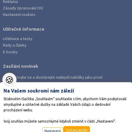
Reklama
Zásady zpracování OÚ
Nastavení cookies
Užitečné informace
Učebnice a testy
Rady a články
E-booky
Zasílání novinek
🍪
Zaregistrujte se a dostávejte nejlepší nabídky jako první.
Na Vašem soukromí nám záleží
Stisknutím tlačítka „Souhlasím“ souhlasíte s tím, abychom Vám poskytovali
smysluplné a užitečné služby na základě Vašich údajů o sledování
Stáhněte si aplikaci Adresář škol
procházení webu.
Svůj souhlas můžete samozřejmě kdykoli změnit v části „Nastavení“.
©1998-2026
AMOS KamPoMaturite.cz
, s.r.o., stránky vytvořilo
Anawe
SOUHLASÍM
Nastavení