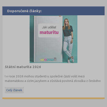
Doporučené články:
Státní maturita 2026
I v roce 2026 mohou studenti u společné části volit mezi
matematikou a cizím jazykem a zůstává povinná zkouška z českého
jazyka a literatury. Stáhněte si zdarma
e-book
s podrobnými
informacemi.
Celý článek