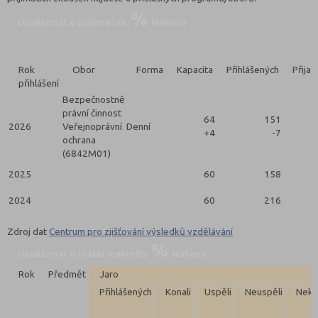
Úspěšnost u přijímaček
Nahoru
Rok
Obor
Forma
Kapacita
Přihlášených
Přijat
přihlášení
Bezpečnostně
právní činnost
64
151
2026
Veřejnoprávní
Denní
+4
-7
ochrana
(6842M01)
2025
60
158
2024
60
216
Zdroj dat
Centrum pro zjišťování výsledků vzdělávání
Úspěšnost u státní maturity
Nahoru
Rok
Předmět
Jaro
Přihlášených
Konali
Uspěli
Neuspěli
Neko