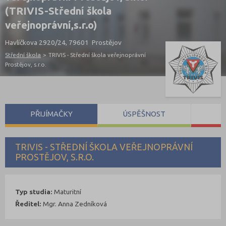
(TRIVIS-Střední škola
veřejnoprávní,s.r.o)
Havlíčkova 2920/24, 79601 Prostějov
Střední škola
>
TRIVIS - Střední škola veřejnoprávní
Prostějov, s.r.o.
PŘIJÍMAČKY
ÚSPĚŠNOST
S
TRIVIS - STŘEDNÍ ŠKOLA VEŘEJNOPRÁVNÍ
PROSTĚJOV, S.R.O.
Typ studia:
Maturitní
Ředitel:
Mgr. Anna Zedníková