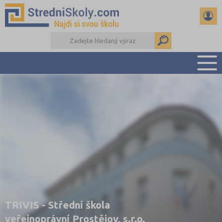
PŘEHLED ŠKOL
PŘÍPRAVA NA PŘIJÍMAČKY
DŮLEŽITÉ TERMÍNY
REFERÁTY A SEMINÁRKY
DALŠÍ DRUHY ŠKOL
TRIVIS - Střední škola
veřejnoprávní Prostějov, s.r.o.