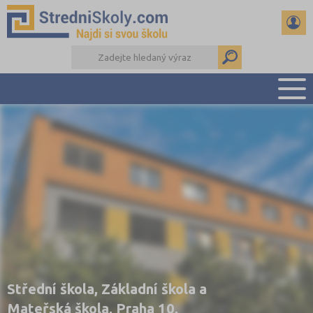
PŘEHLED ŠKOL
PŘÍPRAVA NA PŘIJÍMAČKY
DŮLEŽITÉ TERMÍNY
REFERÁTY A SEMINÁRKY
DALŠÍ DRUHY ŠKOL
Střední škola, Základní škola a
Mateřská škola, Praha 10,