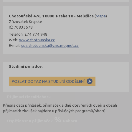
Chotouňská 476, 10800 Praha 10 - Malešice
(
Mapa
)
Zřizovatel: Krajské
IČ: 70835578
Telefon: 274 774 948
Web:
www.chotounska.cz
E-mail:
sps.chotounska@zris.mepnet.cz
Studijní poradce:
POSLAT DOTAZ NA STUDIJNÍ ODDĚLENÍ
Přijímací řízení
Nahoru
Přesná data přihlášek, přijímaček a dnů otevřených dveří a obsah
přijímacích zkoušek najdete u příslušných programů/oborů.
Úspěšnost u přijímaček
Nahoru