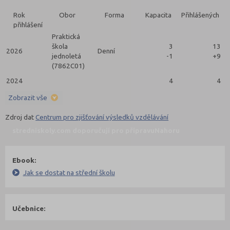
Rok
Obor
Forma
Kapacita
Přihlášených
přihlášení
Praktická
škola
3
13
2026
Denní
jednoletá
-1
+9
(7862C01)
2024
4
4
Zobrazit vše
Zdroj dat
Centrum pro zjišťování výsledků vzdělávání
stredniskoly.com doporučují pro přípravu
Nahoru
Ebook:
Jak se dostat na střední školu
Učebnice: