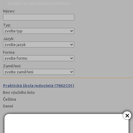
Studijní programy/obory
Nahoru
Název:
Typ:
Jazyk:
Forma:
Zaměření:
Praktická škola jednoletá (7862C01)
Bez výučního listu
Čeština
Denní
×