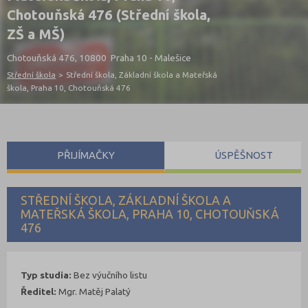
Chotouňská 476 (Střední škola,
ZŠ a MŠ)
Chotouňská 476, 10800 Praha 10 - Malešice
Střední škola
>
Střední škola, Základní škola a Mateřská
škola, Praha 10, Chotouňská 476
PŘIJÍMAČKY
ÚSPĚŠNOST
STŘEDNÍ ŠKOLA, ZÁKLADNÍ ŠKOLA A
MATEŘSKÁ ŠKOLA, PRAHA 10, CHOTOUŇSKÁ
476
Typ studia:
Bez výučního listu
Ředitel:
Mgr. Matěj Palatý