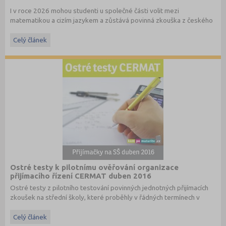
I v roce 2026 mohou studenti u společné části volit mezi
matematikou a cizím jazykem a zůstává povinná zkouška z českého
jazyka a literatury. Stáhněte si zdarma
e-book
s podrobnými
informacemi.
Celý článek
Ostré testy k pilotnímu ověřování organizace
přijímacího řízení CERMAT duben 2016
Ostré testy z pilotního testování povinných jednotných přijímacích
zkoušek na střední školy, které proběhly v řádných termínech v
dubnu 2016, převzato ze stránek
www.cermat.cz
.
Celý článek
Stáhněte si ostré i ilustrační testy
z minulých let
.