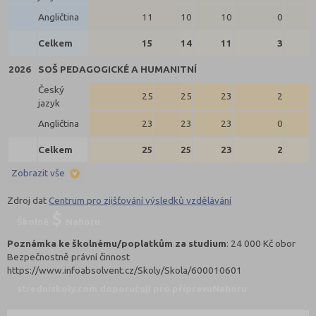
Angličtina
11
10
10
0
Celkem
15
14
11
3
2026
SOŠ PEDAGOGICKÉ A HUMANITNÍ
Český
25
25
23
2
jazyk
Angličtina
23
23
23
0
Celkem
25
25
23
2
Zobrazit vše
Zdroj dat
Centrum pro zjišťování výsledků vzdělávání
Školné
Nahoru
Poznámka ke školnému/poplatkům za studium
: 24 000 Kč obor
Bezpečnostně právní činnost
https://www.infoabsolvent.cz/Skoly/Skola/600010601
stredniskoly.com doporučují pro přípravu
Nahoru