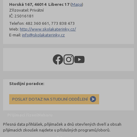
Horská 167, 46014 Liberec 17
(
Mapa
)
Zřizovatel: Privátní
IČ: 25016181
Telefon: 482 360 661, 773 838 473
Web:
http://www.skolakaterinky.cz/
E-mail:
info@skolakaterinky.cz
Studijní poradce:
POSLAT DOTAZ NA STUDIJNÍ ODDĚLENÍ
Přijímací řízení
Nahoru
Přesná data přihlášek, přijímaček a dnů otevřených dveří a obsah
přijímacích zkoušek najdete u příslušných programů/oborů.