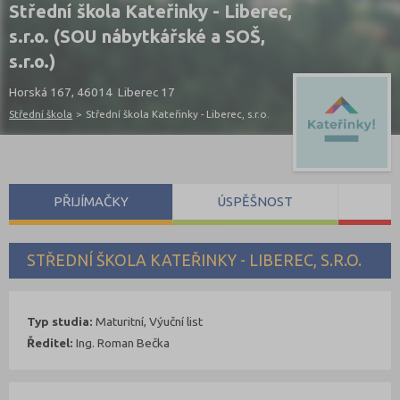
Střední škola Kateřinky - Liberec,
s.r.o. (SOU nábytkářské a SOŠ,
s.r.o.)
Horská 167, 46014 Liberec 17
Střední škola
>
Střední škola Kateřinky - Liberec, s.r.o.
PŘIJÍMAČKY
ÚSPĚŠNOST
S
STŘEDNÍ ŠKOLA KATEŘINKY - LIBEREC, S.R.O.
Typ studia:
Maturitní, Výuční list
Ředitel:
Ing. Roman Bečka