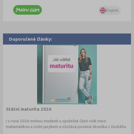
Doporučené články:
Státní maturita 2026
I v roce 2026 mohou studenti u společné části volit mezi
matematikou a cizím jazykem a zůstává povinná zkouška z českého
jazyka a literatury. Stáhněte si zdarma
e-book
s podrobnými