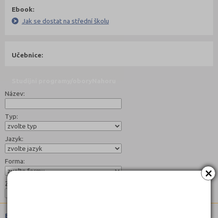
Ebook:
Jak se dostat na střední školu
Učebnice:
Studijní programy/obory
Nahoru
Název:
Typ:
Jazyk:
Forma:
×
Zaměření:
Bezpečnostně právní činnost (6842M01)