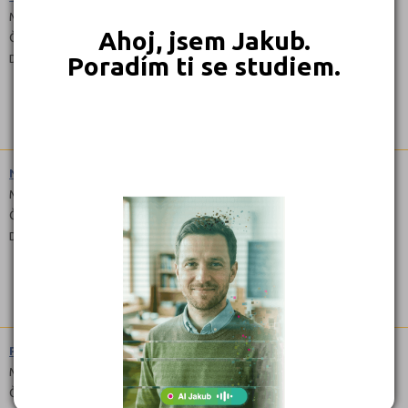
Maturitní
Ahoj, jsem Jakub.
Čeština
Denní
Poradím ti se studiem.
Nábytkářská a dřevařská výroba (3342L51)
Maturitní
Čeština
Denní
Propagace (6642L51)
Maturitní
Čeština