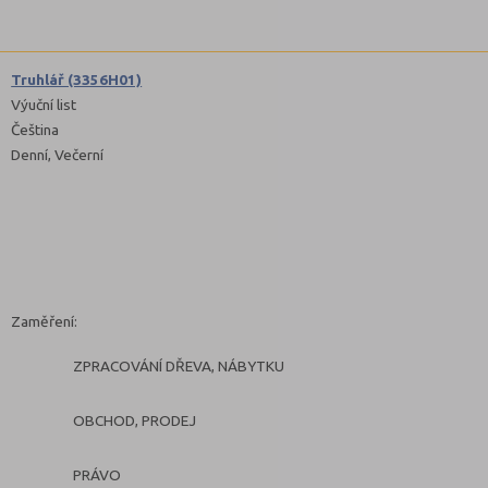
Truhlář (3356H01)
Výuční list
Čeština
Denní, Večerní
Zaměření:
ZPRACOVÁNÍ DŘEVA, NÁBYTKU
OBCHOD, PRODEJ
PRÁVO