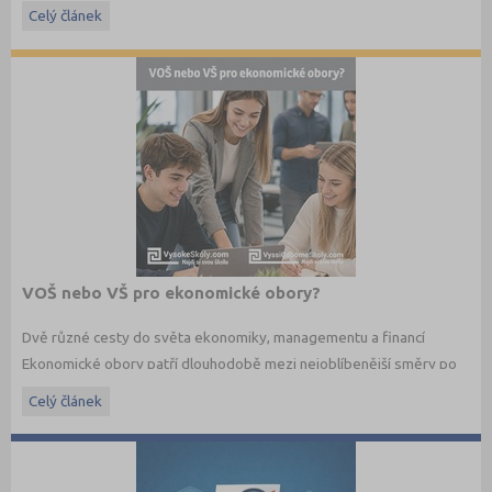
informacemi.
Celý článek
VOŠ nebo VŠ pro ekonomické obory?
Dvě různé cesty do světa ekonomiky, managementu a financí
Ekonomické obory patří dlouhodobě mezi nejoblíbenější směry po
maturitě. Budoucí studenti dnes ale nestojí jen před otázkou co
Celý článek
studovat, ale také jakým způsobem. Vedle vysokých škol dnes
existují i vyšší odborné školy, které nabízejí praktičtěji zaměřené
ekonomické studium a úzké propojení s praxí.
Jaké jsou mezi VOŠ a VŠ rozdíly? A která cesta může být vhodnější