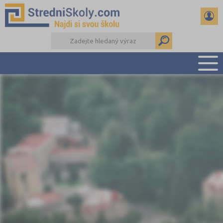
PŘEHLED ŠKOL
PŘÍPRAVA NA PŘIJÍMAČKY
DŮLEŽITÉ TERMÍNY
REFERÁTY A SEMINÁRKY
DALŠÍ DRUHY ŠKOL