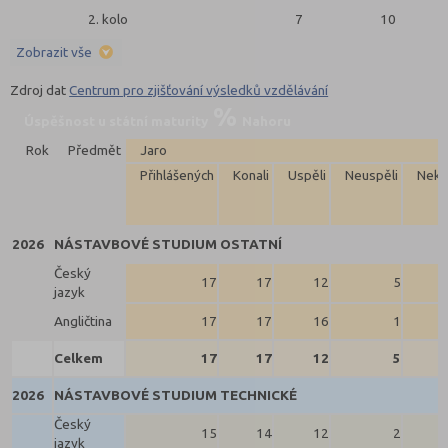
2. kolo
7
10
Zobrazit vše
Zdroj dat
Centrum pro zjišťování výsledků vzdělávání
Úspěšnost u státní maturity
Nahoru
Rok
Předmět
Jaro
Přihlášených
Konali
Uspěli
Neuspěli
Neko
2026
NÁSTAVBOVÉ STUDIUM OSTATNÍ
Český
17
17
12
5
jazyk
Angličtina
17
17
16
1
Celkem
17
17
12
5
2026
NÁSTAVBOVÉ STUDIUM TECHNICKÉ
Český
15
14
12
2
jazyk