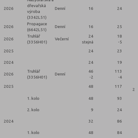
dřevařská
2026
Denní
16
24
výroba
(3342L51)
Propagace
2026
Denní
16
25
(6642L51)
Truhlář
24
18
2026
Večerní
(3356H01)
stejná
-5
2025
24
23
2024
24
19
Truhlář
46
113
2026
Denní
(3356H01)
-2
-4
2025
48
117
2 
1. kolo
48
93
2. kolo
9
24
2024
32
86
1. kolo
48
84