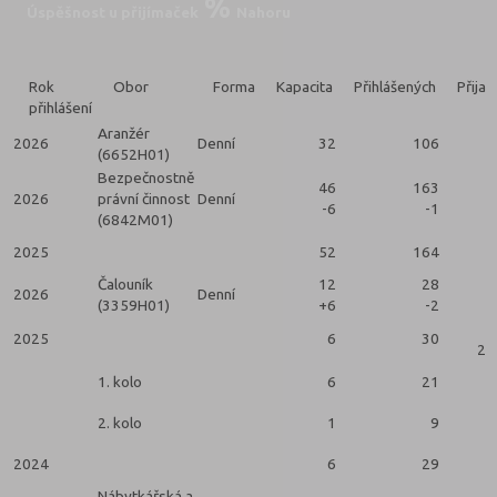
Úspěšnost u přijímaček
Nahoru
Rok
Obor
Forma
Kapacita
Přihlášených
Přijat
přihlášení
Aranžér
2026
Denní
32
106
(6652H01)
Bezpečnostně
46
163
2026
právní činnost
Denní
-6
-1
(6842M01)
2025
52
164
Čalouník
12
28
2026
Denní
(3359H01)
+6
-2
2025
6
30
2 
1. kolo
6
21
2. kolo
1
9
2024
6
29
Nábytkářská a