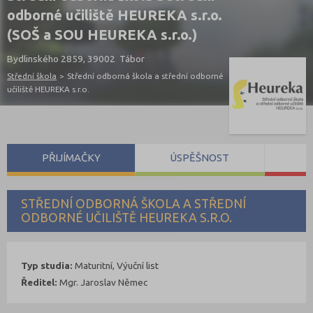
odborné učiliště HEUREKA s.r.o.
(SOŠ a SOU HEUREKA s.r.o.)
Bydlinského 2859, 39002 Tábor
Střední škola
>
Střední odborná škola a střední odborné
učiliště HEUREKA s.r.o.
PŘIJÍMAČKY
ÚSPĚŠNOST
S
STŘEDNÍ ODBORNÁ ŠKOLA A STŘEDNÍ
ODBORNÉ UČILIŠTĚ HEUREKA S.R.O.
Typ studia:
Maturitní, Výuční list
Ředitel:
Mgr. Jaroslav Němec