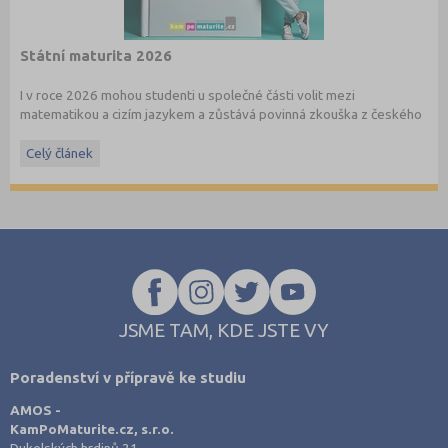
Státní maturita 2026
I v roce 2026 mohou studenti u společné části volit mezi
matematikou a cizím jazykem a zůstává povinná zkouška z českého
jazyka a literatury. Stáhněte si zdarma
e-book
s podrobnými
informacemi.
Celý článek
JSME TAM, KDE JSTE VY
Poradenství v přípravě ke studiu
AMOS -
KamPoMaturite.cz, s.r.o.
Dukelských hrdinů 21