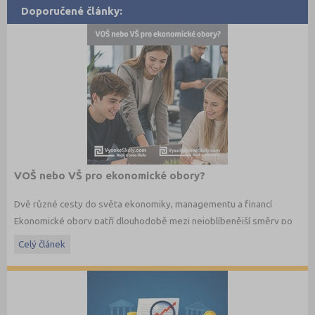
Doporučené články:
VOŠ nebo VŠ pro ekonomické obory?
Dvě různé cesty do světa ekonomiky, managementu a financí
Ekonomické obory patří dlouhodobě mezi nejoblíbenější směry po
maturitě. Budoucí studenti dnes ale nestojí jen před otázkou co
Celý článek
studovat, ale také jakým způsobem. Vedle vysokých škol dnes
existují i vyšší odborné školy, které nabízejí praktičtěji zaměřené
ekonomické studium a úzké propojení s praxí.
Jaké jsou mezi VOŠ a VŠ rozdíly? A která cesta může být vhodnější
právě pro vás?