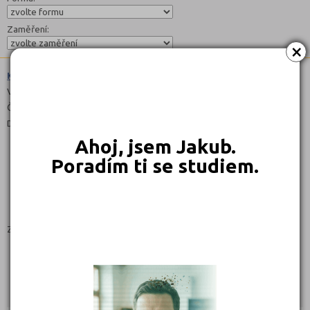
Zaměření:
×
Kadeřník (6951H01)
Výuční list
Čeština
Denní
Ahoj, jsem Jakub.
Poradím ti se studiem.
Zaměření:
SLUŽBY
Kontakty