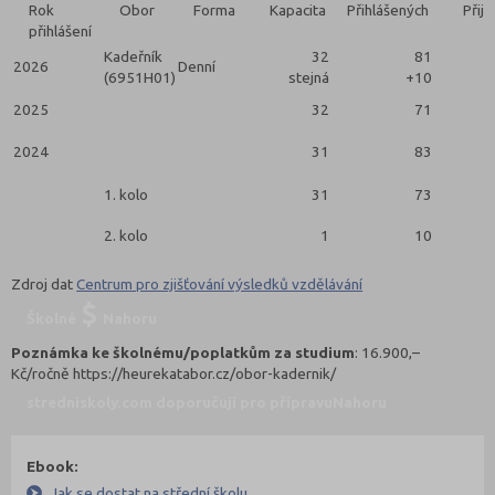
Rok
Obor
Forma
Kapacita
Přihlášených
Přija
přihlášení
Kadeřník
32
81
2026
Denní
(6951H01)
stejná
+10
2025
32
71
2024
31
83
2
1. kolo
31
73
2. kolo
1
10
Zdroj dat
Centrum pro zjišťování výsledků vzdělávání
Školné
Nahoru
Poznámka ke školnému/poplatkům za studium
: 16.900,–
Kč/ročně https://heurekatabor.cz/obor-kadernik/
stredniskoly.com doporučují pro přípravu
Nahoru
Ebook:
Jak se dostat na střední školu