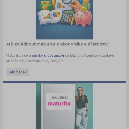
Jak zvládnout maturitu z ekonomiky a účetnictví
Maturity z
ekonomiky či účetnictví
se blíží a vy tonete v záplavě
poznámek, které nedávají smysl?
Maturita ověřuje, jestli student rozumí základním ekonomickým
Celý článek
pojmům a umí je vysvětlit v souvislostech. Nejde jen o naučení
definic nazpaměť, ale hlavně o to, aby dokázal popsat, jak funguje
trh, podnik, bankovnictví nebo daňová soustava.
Právě šíře okruhů bývá důvodem, proč studenti často nevědí, kde
s opakováním začít, a hledají materiály, které jsou strukturované a
jdou rovnou k věci.