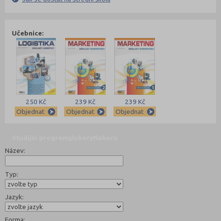
Učebnice:
250 Kč
239 Kč
239 Kč
Objednat
Objednat
Objednat
Studijní programy/obory
Nahoru
Název:
Typ:
Jazyk:
Forma: