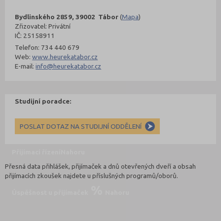
Bydlinského 2859, 39002 Tábor
(
Mapa
)
Zřizovatel: Privátní
IČ: 25158911
Telefon: 734 440 679
Web:
www.heurekatabor.cz
E-mail:
info@heurekatabor.cz
Studijní poradce:
POSLAT DOTAZ NA STUDIJNÍ ODDĚLENÍ
Přijímací řízení
Nahoru
Přesná data přihlášek, přijímaček a dnů otevřených dveří a obsah
přijímacích zkoušek najdete u příslušných programů/oborů.
Úspěšnost u přijímaček
Nahoru