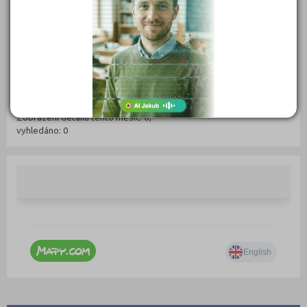
Bydlinského 2859, 39002 Tábor
(
Mapa
)
Zřizovatel: Privátní
IČ: 25158911
Telefon: 734 440 679
Web:
www.heurekatabor.cz
E-mail:
info@heurekatabor.cz
Zobrazení detailu: 6 838, vyhledáno: 1 978 044
Zobrazení detailu tento měsíc: 0,
vyhledáno: 0