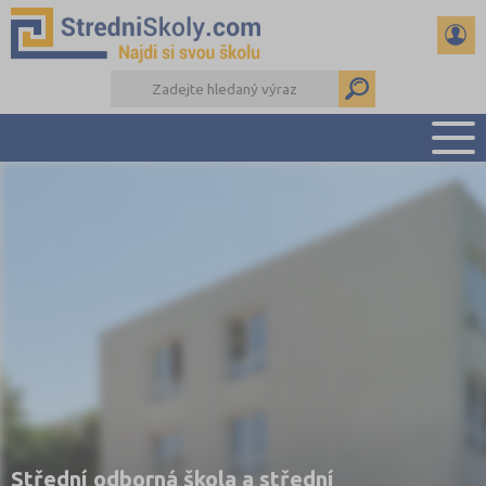
PŘEHLED ŠKOL
PŘÍPRAVA NA PŘIJÍMAČKY
DŮLEŽITÉ TERMÍNY
REFERÁTY A SEMINÁRKY
DALŠÍ DRUHY ŠKOL
Střední odborná škola a střední