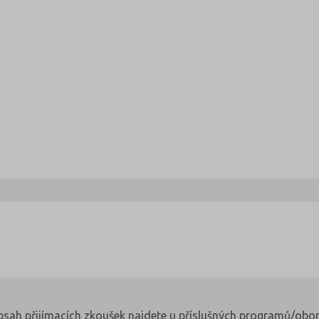
obsah přijímacích zkoušek najdete u příslušných programů/obor