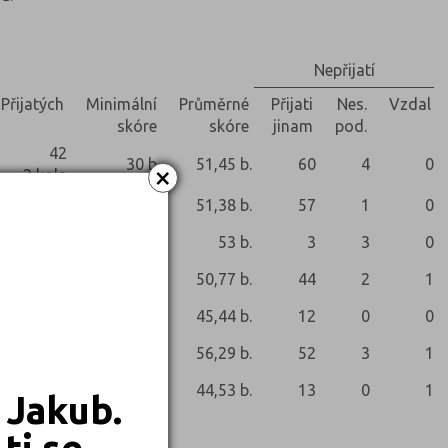
Nepřijatí
Přijatých
Minimální
Průměrné
Přijati
Nes.
Vzdal
skóre
skóre
jinam
pod.
42
30 b.
51,45 b.
60
4
0
×
2 kola
40
30 b.
51,38 b.
57
1
0
2
49 b.
53 b.
3
3
0
31
26 b.
50,77 b.
44
2
1
9
35 b.
45,44 b.
12
0
0
28
25 b.
56,29 b.
52
3
1
15
24 b.
44,53 b.
13
0
1
 Jakub.
ti se