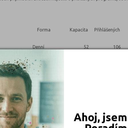
Forma
Kapacita
Přihlášených
Denní
52
106
52
98
12
8
52
78
19
21
52
84
24
29
Ahoj, jsem
Poradím 