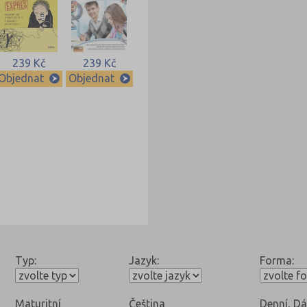
239 Kč
239 Kč
Objednat
Objednat
Typ:
Jazyk:
Forma:
Maturitní
Čeština
Denní, Dá