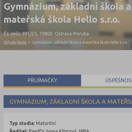
Gymnázium, základní škola a
mateřská škola Hello s.r.o.
Čs. exilu 491/23, 70800 Ostrava-Poruba
Střední škola
>
Gymnázium, základní škola a mateřská škola Hello s.r.o.
PŘIJÍMAČKY
ÚSPĚŠNOS
GYMNÁZIUM, ZÁKLADNÍ ŠKOLA A MATEŘSK
Typ studia:
Maturitní
Ředitel:
PaedDr. Ivona Klímová, MBA