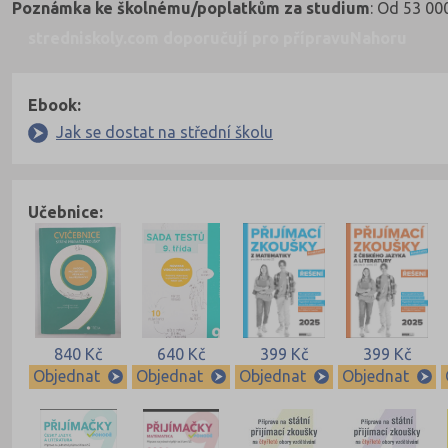
Poznámka ke školnému/poplatkům za studium
: Od 53 00
stredniskoly.com doporučují pro přípravu
Nahoru
Ebook:
Jak se dostat na střední školu
Učebnice:
840 Kč
640 Kč
399 Kč
399 Kč
Objednat
Objednat
Objednat
Objednat