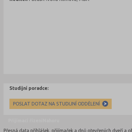
Studijní poradce:
POSLAT DOTAZ NA STUDIJNÍ ODDĚLENÍ
Přijímací řízení
Nahoru
Přesná data přihlášek, přijímaček a dnů otevřených dveří a 