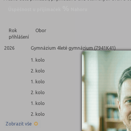
Úspěšnost u přijímaček
Nahoru
Rok
Obor
přihlášení
2026
Gymnázium 4leté gymnázium (7941K41)
1. kolo
2. kolo
1. kolo
2. kolo
1. kolo
2. kolo
Zobrazit vše