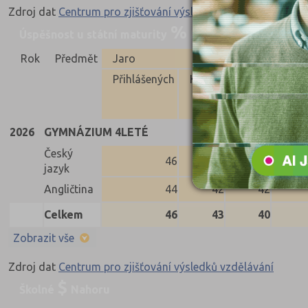
Zdroj dat
Centrum pro zjišťování výsledků vzdělávání
Úspěšnost u státní maturity
Nahoru
Rok
Předmět
Jaro
Přihlášených
Konali
Uspěli
Neus
2026
GYMNÁZIUM 4LETÉ
Český
46
43
41
jazyk
Angličtina
44
42
42
Celkem
46
43
40
Zobrazit vše
Zdroj dat
Centrum pro zjišťování výsledků vzdělávání
Školné
Nahoru