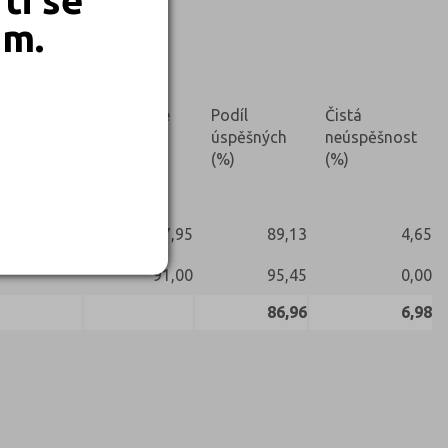
em.
Nekonali
Prúměrné
Podíl
Čistá
skóre (%)
úspěšných
neúspěšnost
(%)
(%)
67,95
89,13
4,65
91,00
95,45
0,00
86,96
6,98