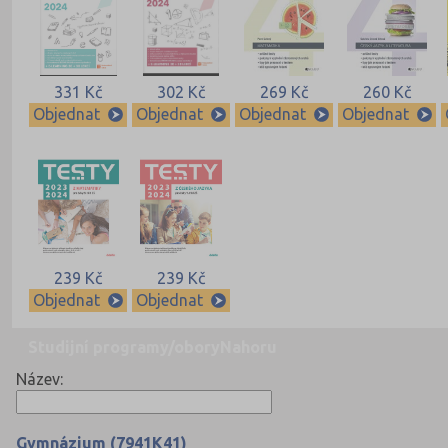
331 Kč
302 Kč
269 Kč
260 Kč
Objednat
Objednat
Objednat
Objednat
239 Kč
239 Kč
Objednat
Objednat
Studijní programy/obory
Nahoru
Název:
Gymnázium (7941K41)