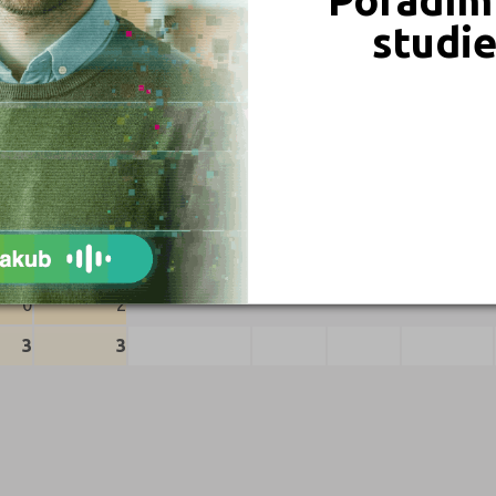
studi
Celkem (jaro i podzim)
pěli
Nekonali
Přihlášených
Konali
Uspěli
Neuspěli
2
3
0
2
3
3