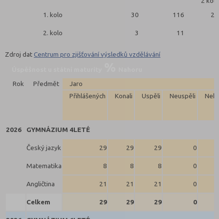
2 kola
1. kolo
30
116
27
2. kolo
3
11
3
Zdroj dat
Centrum pro zjišťování výsledků vzdělávání
Úspěšnost u státní maturity
Nahoru
Rok
Předmět
Jaro
Přihlášených
Konali
Uspěli
Neuspěli
Neko
2026
GYMNÁZIUM 4LETÉ
Český jazyk
29
29
29
0
Matematika
8
8
8
0
Angličtina
21
21
21
0
Celkem
29
29
29
0