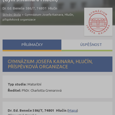
Dr. Ed. Beneše 586/7, 74801 Hlučín
Střední škola
>
Gymnázium Josefa Kainara, Hlučín,
příspěvková organizace
PŘIJÍMAČKY
ÚSPĚŠNOST
GYMNÁZIUM JOSEFA KAINARA, HLUČÍN,
PŘÍSPĚVKOVÁ ORGANIZACE
Typ studia:
Maturitní
Ředitel:
PhDr. Charlotta Grenarová
Dr. Ed. Beneše 586/7, 74801 Hlučín
(
Mapa
)