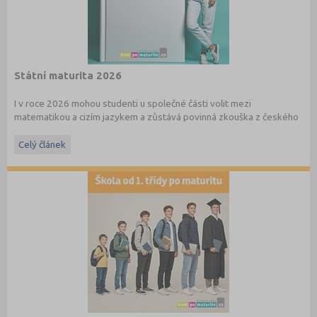
Státní maturita 2026
I v roce 2026 mohou studenti u společné části volit mezi
matematikou a cizím jazykem a zůstává povinná zkouška z českého
jazyka a literatury. Stáhněte si zdarma
e-book
s podrobnými
informacemi.
Celý článek