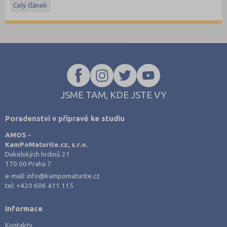
Celý článek
Stáhněte si ostré i ilustrační testy
z minulých let
.
JSME TAM, KDE JSTE VY
Poradenství v přípravě ke studiu
AMOS -
KamPoMaturite.cz, s.r.o.
Dukelských hrdinů 21
170 00 Praha 7
e-mail:
info@kampomaturite.cz
tel:
+420 606 411 115
Informace
Kontakty