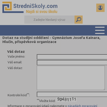
Dotaz na studijní oddělení - Gymnázium Josefa Kainara,
Hlučín, příspěvková organizace
PŘEHLED ŠKOL
PŘÍPRAVA NA PŘIJÍMAČKY
Váš dotaz
Vaše jméno
:
DŮLEŽITÉ TERMÍNY
Váš email
:
REFERÁTY A SEMINÁRKY
Váš dotaz
:
DALŠÍ DRUHY ŠKOL
**
Kontrolní kód
:
**
Vložte kód:
Informace o zpracování údajů naleznete v
zásadách zpracování