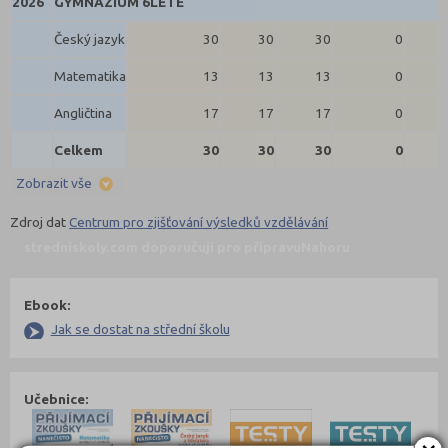
2026
GYMNÁZIUM 6LETÉ
Český jazyk
30
30
30
0
Matematika
13
13
13
0
Angličtina
17
17
17
0
Celkem
30
30
30
0
Zobrazit vše
Zdroj dat
Centrum pro zjišťování výsledků vzdělávání
stredniskoly.com doporučují pro přípravu
Nahoru
Ebook:
Jak se dostat na střední školu
Učebnice: