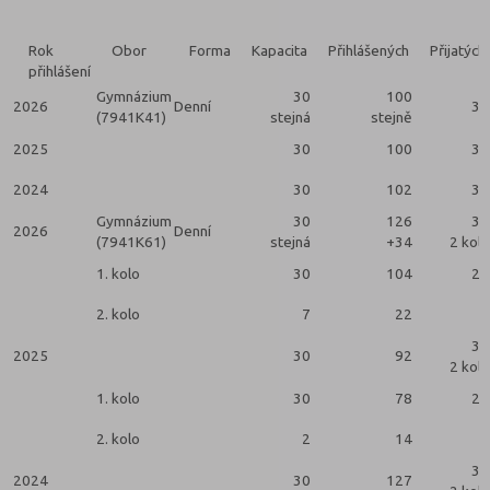
Rok
Obor
Forma
Kapacita
Přihlášených
Přijatých
přihlášení
Gymnázium
30
100
2026
Denní
30
(7941K41)
stejná
stejně
2025
30
100
30
2024
30
102
30
Gymnázium
30
126
35
2026
Denní
(7941K61)
stejná
+34
2 kola
1. kolo
30
104
28
2. kolo
7
22
7
30
2025
30
92
2 kola
1. kolo
30
78
28
2. kolo
2
14
2
30
2024
30
127