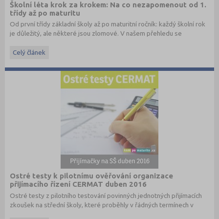
Školní léta krok za krokem: Na co nezapomenout od 1.
třídy až po maturitu
Od první třídy základní školy až po maturitní ročník: každý školní rok
je důležitý, ale některé jsou zlomové. V našem přehledu se
dočtete, na co nezapomenout a na co (a jak) se připravit.
Celý článek
Ostré testy k pilotnímu ověřování organizace
přijímacího řízení CERMAT duben 2016
Ostré testy z pilotního testování povinných jednotných přijímacích
zkoušek na střední školy, které proběhly v řádných termínech v
dubnu 2016, převzato ze stránek
www.cermat.cz
.