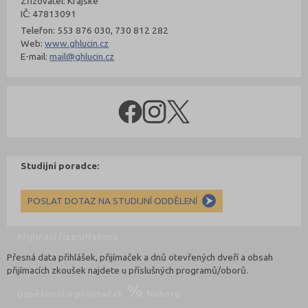
Zřizovatel: Krajské
IČ: 47813091
Telefon: 553 876 030, 730 812 282
Web:
www.ghlucin.cz
E-mail:
mail@ghlucin.cz
Studijní poradce:
POSLAT DOTAZ NA STUDIJNÍ ODDĚLENÍ
Přijímací řízení
Nahoru
Přesná data přihlášek, přijímaček a dnů otevřených dveří a obsah
přijímacích zkoušek najdete u příslušných programů/oborů.
Úspěšnost u přijímaček
Nahoru