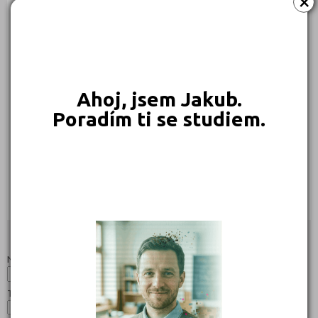
×
229 Kč
229 Kč
229 Kč
229 Kč
Objednat
Objednat
Objednat
Objednat
Ahoj, jsem Jakub.
Poradím ti se studiem.
189 Kč
169 Kč
Objednat
Objednat
Studijní programy/obory
Nahoru
Název:
Typ: