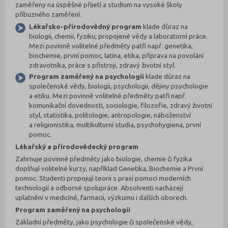
zaměřeny na úspěšné přijetí a studium na vysoké školy
příbuzného zaměření.
Lékařsko-přírodovědný program
klade důraz na
biologii, chemii, fyziku, propojené vědy a laboratorní práce.
Mezi povinně volitelné předměty patří např. genetika,
biochemie, první pomoc, latina, etika, příprava na povolání
zdravotníka, práce s přístroji, zdravý životní styl.
Program zaměřený na psychologii
klade důraz na
společenské vědy, biologii, psychologii, dějiny psychologie
a etiku. Mezi povinně volitelné předměty patří např.
komunikační dovednosti, sociologie, filozofie, zdravý životní
styl, statistika, politologie, antropologie, náboženství
a religionistika, multikulturní studia, psychohygiena, první
pomoc.
Lékařský a přírodovědecký program
Zahrnuje povinné předměty jako biologie, chemie či fyzika
doplňují volitelné kurzy, například Genetika, Biochemie a První
pomoc. Studenti propojují teorii s praxí pomocí moderních
technologií a odborné spolupráce. Absolventi nacházejí
uplatnění v medicíně, farmacii, výzkumu i dalších oborech.
Program zaměřený na psychologii
Základní předměty, jako psychologie či společenské vědy,