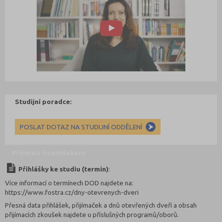
Studijní poradce:
POSLAT DOTAZ NA STUDIJNÍ ODDĚLENÍ
Přijímací řízení
Nahoru
Přihlášky ke studiu (termín)
:
Více informací o termínech DOD najdete na:
https://www.fostra.cz/dny-otevrenych-dveri
Přesná data přihlášek, přijímaček a dnů otevřených dveří a obsah
přijímacích zkoušek najdete u příslušných programů/oborů.