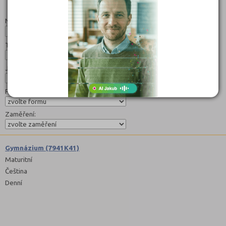
Studijní programy/obory
Nahoru
Název:
Typ:
Jazyk:
Forma:
Zaměření:
Gymnázium (7941K41)
Maturitní
Čeština
Denní