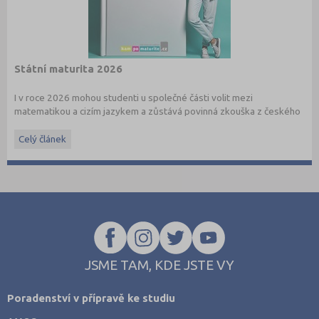
Státní maturita 2026
I v roce 2026 mohou studenti u společné části volit mezi
matematikou a cizím jazykem a zůstává povinná zkouška z českého
jazyka a literatury. Stáhněte si zdarma
e-book
s podrobnými
informacemi.
Celý článek
JSME TAM, KDE JSTE VY
Poradenství v přípravě ke studiu