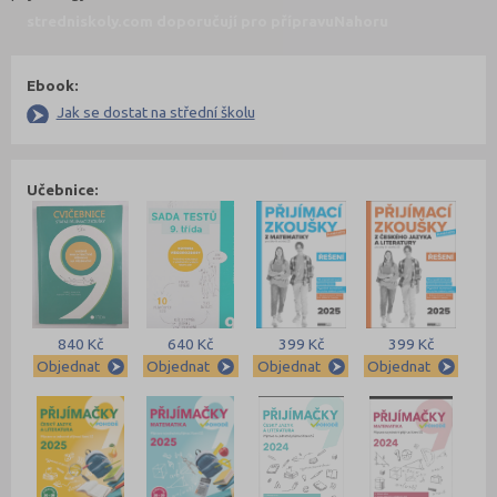
stredniskoly.com doporučují pro přípravu
Nahoru
Ebook:
Jak se dostat na střední školu
Učebnice:
840 Kč
640 Kč
399 Kč
399 Kč
Objednat
Objednat
Objednat
Objednat