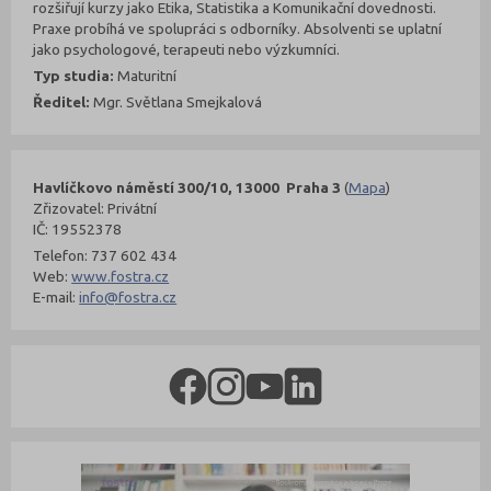
rozšiřují kurzy jako Etika, Statistika a Komunikační dovednosti.
Praxe probíhá ve spolupráci s odborníky. Absolventi se uplatní
jako psychologové, terapeuti nebo výzkumníci.
Typ studia:
Maturitní
Ředitel:
Mgr. Světlana Smejkalová
Havlíčkovo náměstí 300/10, 13000 Praha 3
(
Mapa
)
Zřizovatel: Privátní
IČ: 19552378
Telefon: 737 602 434
Web:
www.fostra.cz
E-mail:
info@fostra.cz