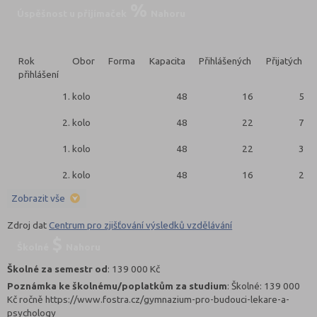
Úspěšnost u přijímaček
Nahoru
Rok
Obor
Forma
Kapacita
Přihlášených
Přijatých
přihlášení
1. kolo
48
16
5
2. kolo
48
22
7
1. kolo
48
22
3
2. kolo
48
16
2
Zobrazit vše
Zdroj dat
Centrum pro zjišťování výsledků vzdělávání
Školné
Nahoru
Školné za semestr od
: 139 000 Kč
Poznámka ke školnému/poplatkům za studium
: Školné: 139 000
Kč ročně https://www.fostra.cz/gymnazium-pro-budouci-lekare-a-
psychology