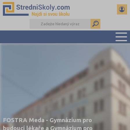
PŘEHLED ŠKOL
PŘÍPRAVA NA PŘIJÍMAČKY
DŮLEŽITÉ TERMÍNY
REFERÁTY A SEMINÁRKY
DALŠÍ DRUHY ŠKOL
FOSTRA Meda - Gymnázium pro
budoucí lékaře a Gymnázium pro