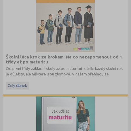
Školní léta krok za krokem: Na co nezapomenout od 1.
třídy až po maturitu
Od první třídy základní školy až po maturitní ročník: každý školní rok
je důležitý, ale některé jsou zlomové. V našem přehledu se
dočtete, na co nezapomenout a na co (a jak) se připravit.
Celý článek