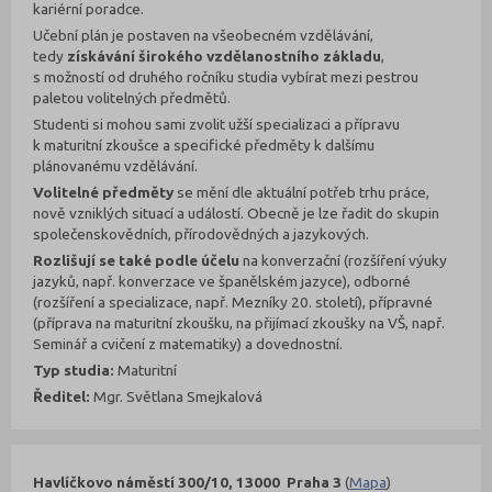
kariérní poradce.
Učební plán je postaven na všeobecném vzdělávání,
tedy
získávání širokého vzdělanostního základu
,
s možností od druhého ročníku studia vybírat mezi pestrou
paletou volitelných předmětů.
Studenti si mohou sami zvolit užší specializaci a přípravu
k maturitní zkoušce a specifické předměty k dalšímu
plánovanému vzdělávání.
Volitelné předměty
se mění dle aktuální potřeb trhu práce,
nově vzniklých situací a událostí. Obecně je lze řadit do skupin
společenskovědních, přírodovědných a jazykových.
Rozlišují se také podle účelu
na konverzační (rozšíření výuky
jazyků, např. konverzace ve španělském jazyce), odborné
(rozšíření a specializace, např. Mezníky 20. století), přípravné
(příprava na maturitní zkoušku, na přijímací zkoušky na VŠ, např.
Seminář a cvičení z matematiky) a dovednostní.
Typ studia:
Maturitní
Ředitel:
Mgr. Světlana Smejkalová
Havlíčkovo náměstí 300/10, 13000 Praha 3
(
Mapa
)