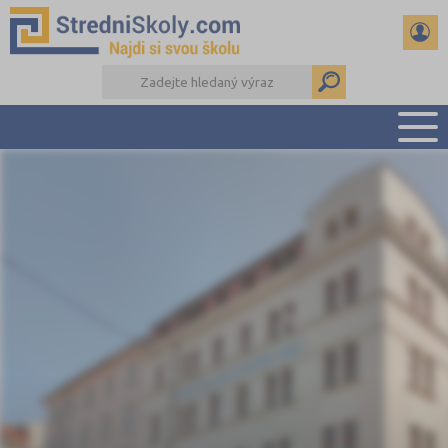
PŘEHLED ŠKOL
PŘÍPRAVA NA PŘIJÍMAČKY
DŮLEŽITÉ TERMÍNY
REFERÁTY A SEMINÁRKY
DALŠÍ DRUHY ŠKOL