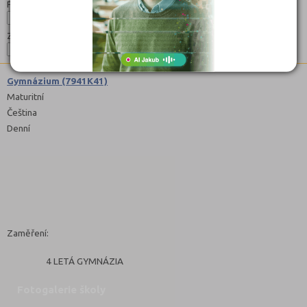
Forma:
Zaměření:
Gymnázium (7941K41)
Maturitní
Čeština
Denní
Zaměření:
4 LETÁ GYMNÁZIA
Fotogalerie školy