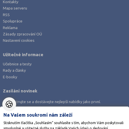
Kontakty
Mapa serveru
RSS
Spolupráce
Reklama
Zásady zpracování OÚ
Nastavení cookies
Užitečné informace
Učebnice a testy
Rady a články
E-booky
Zasílání novinek
🍪
Zaregistrujte se a dostávejte nejlepší nabídky jako první.
Na Vašem soukromí nám záleží
Stisknutím tlačítka „Souhlasím“ souhlasíte s tím, abychom Vám poskytovali
smysluplné a užitečné služby na základě Vašich údajů o sledování