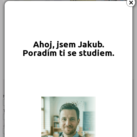
×
269 Kč
260 Kč
239 Kč
239 Kč
Objednat
Objednat
Objednat
Objednat
Ahoj, jsem Jakub.
Poradím ti se studiem.
239 Kč
239 Kč
Objednat
Objednat
Studijní programy/obory
Nahoru
Název:
Typ:
Jazyk: