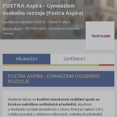
FOSTRA Aspira - Gymnázium
osobního rozvoje (Fostra Aspira)
Havlíčkovo náměstí 300/10, 13000 Praha 3
Střední škola
>
FOSTRA Aspira - Gymnázium osobního
rozvoje
PŘIJÍMAČKY
ÚSPĚŠNOST
S
FOSTRA ASPIRA - GYMNÁZIUM OSOBNÍHO
ROZVOJE
Klademe důraz na
kvalitní všeobecné vzdělání spolu se
širokou nabídkou volitelných předmětů
, abychom
u studentů rozvíjeli dovednosti v oboru, který je zajímá. Od 2.
ročníku pomáhá s výběrem odborných, volitelných předmětů