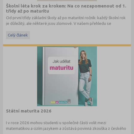
Školní léta krok za krokem: Na co nezapomenout od 1.
třídy až po maturitu
Od první třídy základní školy až po maturitní ročník: každý školní rok
je důležitý, ale některé jsou zlomové. V našem přehledu se
dočtete, na co nezapomenout a na co (a jak) se připravit.
Celý článek
Státní maturita 2026
I v roce 2026 mohou studenti u společné části volit mezi
matematikou a cizím jazykem a zůstává povinná zkouška z českého
jazyka a literatury. Stáhněte si zdarma
e-book
s podrobnými