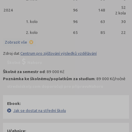
52
2024
96
148
2 kola
1. kolo
96
63
30
2. kolo
65
85
22
Zobrazit vše
Zdroj dat
Centrum pro zjišťování výsledků vzdělávání
Školné
Nahoru
Školné za semestr od
: 89 000 Kč
Poznámka ke školnému/poplatkům za studium
: 89 000 Kč/ročně
stredniskoly.com doporučují pro přípravu
Nahoru
Ebook:
Jak se dostat na střední školu
Učebnice: