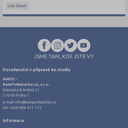
informacemi.
Celý článek
JSME TAM, KDE JSTE VY
Poradenství v přípravě ke studiu
AMOS -
KamPoMaturite.cz, s.r.o.
Dukelských hrdinů 21
170 00 Praha 7
e-mail:
info@kampomaturite.cz
tel:
+420 606 411 115
Informace