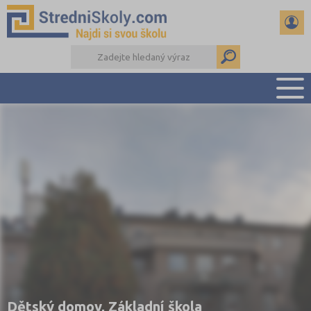
PŘEHLED ŠKOL
PŘÍPRAVA NA PŘIJÍMAČKY
DŮLEŽITÉ TERMÍNY
REFERÁTY A SEMINÁRKY
DALŠÍ DRUHY ŠKOL
Dětský domov, Základní škola