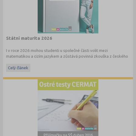
Státní maturita 2026
I v roce 2026 mohou studenti u společné části volit mezi
matematikou a cizím jazykem a zůstává povinná zkouška z českého
jazyka a literatury. Stáhněte si zdarma
e-book
s podrobnými
informacemi.
Celý článek