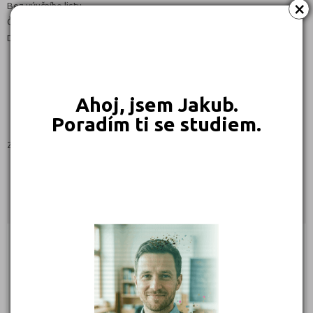
×
Bez výučního listu
Čeština
Denní
Ahoj, jsem Jakub.
Poradím ti se studiem.
Zaměření:
PRAKTICKÁ ŠKOLA
Kontakty
Palackého 142, 55101 Jaroměř
(
Mapa
)
Zřizovatel: Krajské
IČ: 48623733
Telefon: 491 421 784, 603 363 092
Web:
http://www.zsspecaddjaromer.cz/
E-mail:
reditelka@zsspecaddjaromer.cz