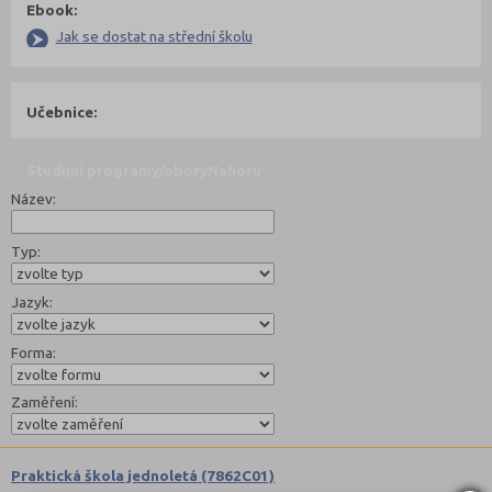
Ebook:
Jak se dostat na střední školu
Učebnice:
Studijní programy/obory
Nahoru
Název:
Typ:
Jazyk:
Forma:
Zaměření:
Praktická škola jednoletá (7862C01)