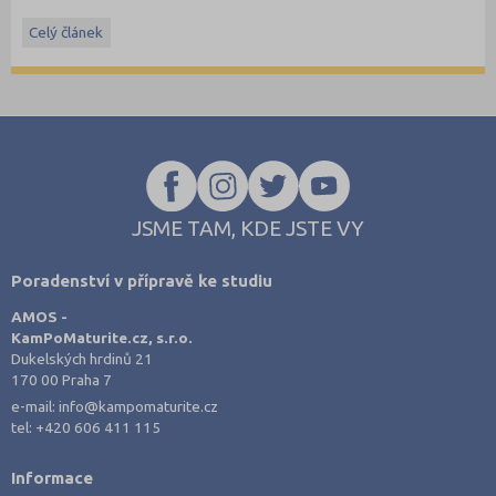
hrazené státem, studentské slevy na dopravu a další.
Celý článek
JSME TAM, KDE JSTE VY
Poradenství v přípravě ke studiu
AMOS -
KamPoMaturite.cz, s.r.o.
Dukelských hrdinů 21
170 00 Praha 7
e-mail:
info@kampomaturite.cz
tel:
+420 606 411 115
Informace