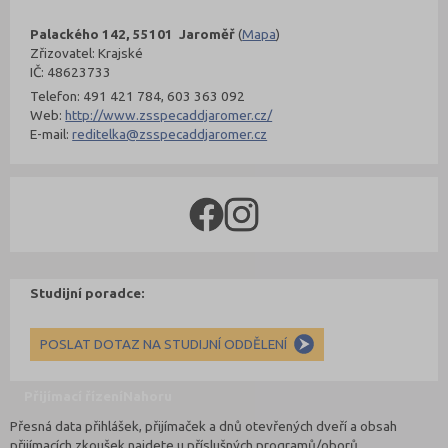
Palackého 142, 55101 Jaroměř
(
Mapa
)
Zřizovatel: Krajské
IČ: 48623733
Telefon: 491 421 784, 603 363 092
Web:
http://www.zsspecaddjaromer.cz/
E-mail:
reditelka@zsspecaddjaromer.cz
Studijní poradce:
POSLAT DOTAZ NA STUDIJNÍ ODDĚLENÍ
Přijímací řízení
Nahoru
Přesná data přihlášek, přijímaček a dnů otevřených dveří a obsah
přijímacích zkoušek najdete u příslušných programů/oborů.