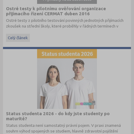
Ostré testy k pilotnímu ověřování organizace
přijímacího řízení CERMAT duben 2016
Ostré testy z pilotního testování povinných jednotných přijímacích
zkoušek na střední školy, které proběhly v řádných termínech v
dubnu 2016, převzato ze stránek
www.cermat.cz
.
Celý článek
Stáhněte si ostré i ilustrační testy
z minulých let
.
Status studenta 2026 - do kdy jste studenty po
maturitě?
Status studenta není samostatný právní pojem. V praxi znamená
souhrn výhod spojených se studiem, hlavně zdravotní pojištění