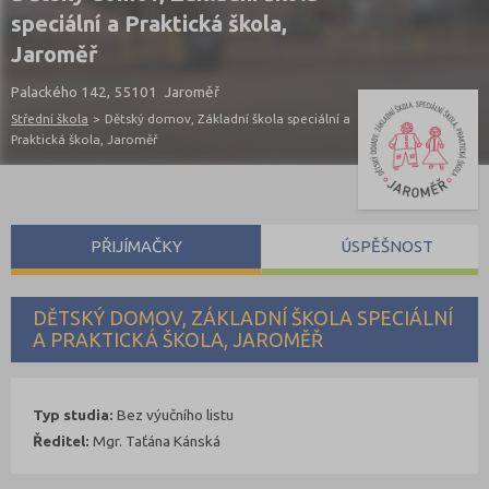
speciální a Praktická škola,
Jaroměř
Palackého 142, 55101 Jaroměř
Střední škola
>
Dětský domov, Základní škola speciální a
Praktická škola, Jaroměř
PŘIJÍMAČKY
ÚSPĚŠNOST
DĚTSKÝ DOMOV, ZÁKLADNÍ ŠKOLA SPECIÁLNÍ
A PRAKTICKÁ ŠKOLA, JAROMĚŘ
Typ studia:
Bez výučního listu
Ředitel:
Mgr. Taťána Kánská