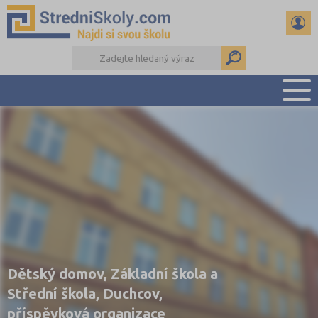
PŘEHLED ŠKOL
PŘÍPRAVA NA PŘIJÍMAČKY
DŮLEŽITÉ TERMÍNY
REFERÁTY A SEMINÁRKY
DALŠÍ DRUHY ŠKOL
Dětský domov, Základní škola a
Střední škola, Duchcov,
příspěvková organizace