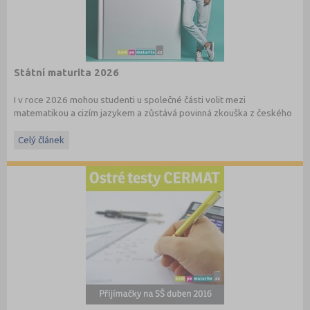
Státní maturita 2026
I v roce 2026 mohou studenti u společné části volit mezi
matematikou a cizím jazykem a zůstává povinná zkouška z českého
jazyka a literatury. Stáhněte si zdarma
e-book
s podrobnými
informacemi.
Celý článek