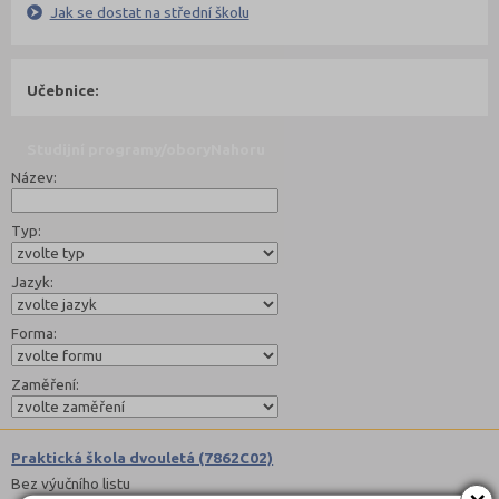
Jak se dostat na střední školu
Učebnice:
Studijní programy/obory
Nahoru
Název:
Typ:
Jazyk:
Forma:
Zaměření:
Praktická škola dvouletá (7862C02)
Bez výučního listu