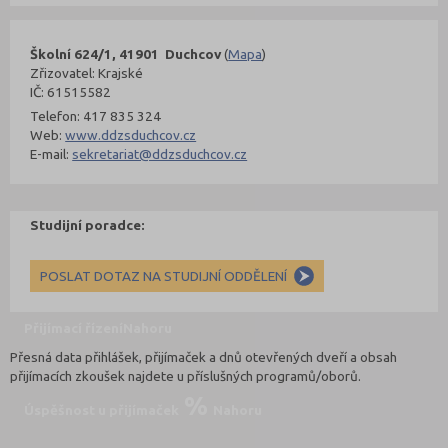
Školní 624/1, 41901 Duchcov
(
Mapa
)
Zřizovatel: Krajské
IČ: 61515582
Telefon: 417 835 324
Web:
www.ddzsduchcov.cz
E-mail:
sekretariat@ddzsduchcov.cz
Studijní poradce:
POSLAT DOTAZ NA STUDIJNÍ ODDĚLENÍ
Přijímací řízení
Nahoru
Přesná data přihlášek, přijímaček a dnů otevřených dveří a obsah
přijímacích zkoušek najdete u příslušných programů/oborů.
Úspěšnost u přijímaček
Nahoru