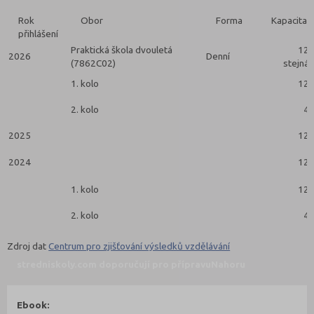
Rok
Obor
Forma
Kapacita
přihlášení
Praktická škola dvouletá
12
2026
Denní
(7862C02)
stejná
1. kolo
12
2. kolo
4
2025
12
2024
12
1. kolo
12
2. kolo
4
Zdroj dat
Centrum pro zjišťování výsledků vzdělávání
stredniskoly.com doporučují pro přípravu
Nahoru
Ebook: