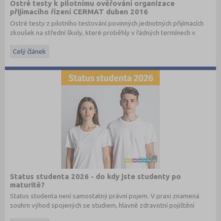
Ostré testy k pilotnímu ověřování organizace
přijímacího řízení CERMAT duben 2016
Ostré testy z pilotního testování povinných jednotných přijímacích
zkoušek na střední školy, které proběhly v řádných termínech v
dubnu 2016, převzato ze stránek
www.cermat.cz
.
Celý článek
Stáhněte si ostré i ilustrační testy
z minulých let
.
Status studenta 2026 - do kdy jste studenty po
maturitě?
Status studenta není samostatný právní pojem. V praxi znamená
souhrn výhod spojených se studiem, hlavně zdravotní pojištění
hrazené státem, studentské slevy na dopravu a další.