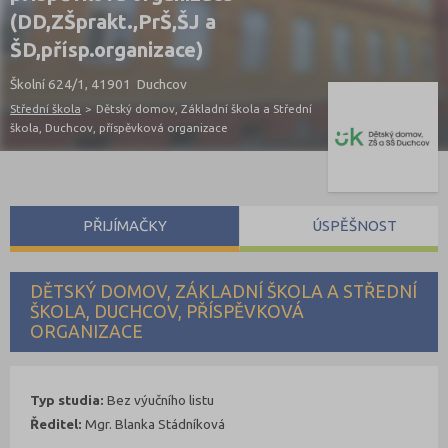
(DD,ZŠprakt.,PrŠ,ŠJ a
ŠD,přísp.organizace)
Školní 624/1, 41901 Duchcov
Střední škola
>
Dětský domov, Základní škola a Střední
škola, Duchcov, příspěvková organizace
PŘIJÍMAČKY
ÚSPĚŠNOST
DĚTSKÝ DOMOV, ZÁKLADNÍ ŠKOLA A STŘEDNÍ
ŠKOLA, DUCHCOV, PŘÍSPĚVKOVÁ
ORGANIZACE
Typ studia:
Bez výučního listu
Ředitel:
Mgr. Blanka Stádníková