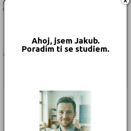
×
Čeština
Denní
Ahoj, jsem Jakub.
Poradím ti se studiem.
Zaměření:
PRAKTICKÁ ŠKOLA
Kontakty
Školní 624/1, 41901 Duchcov
(
Mapa
)
Zřizovatel: Krajské
IČ: 61515582
Telefon: 417 835 324
Web:
www.ddzsduchcov.cz
E-mail:
sekretariat@ddzsduchcov.cz