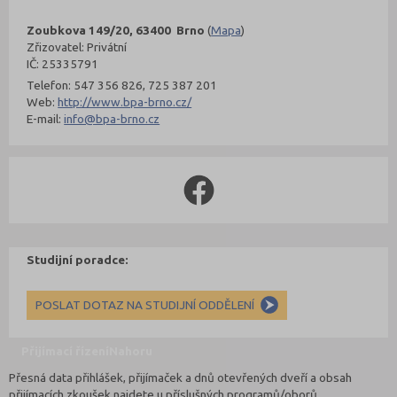
Zoubkova 149/20, 63400 Brno
(
Mapa
)
Zřizovatel: Privátní
IČ: 25335791
Telefon: 547 356 826, 725 387 201
Web:
http://www.bpa-brno.cz/
E-mail:
info@bpa-brno.cz
Studijní poradce:
POSLAT DOTAZ NA STUDIJNÍ ODDĚLENÍ
Přijímací řízení
Nahoru
Přesná data přihlášek, přijímaček a dnů otevřených dveří a obsah
přijímacích zkoušek najdete u příslušných programů/oborů.