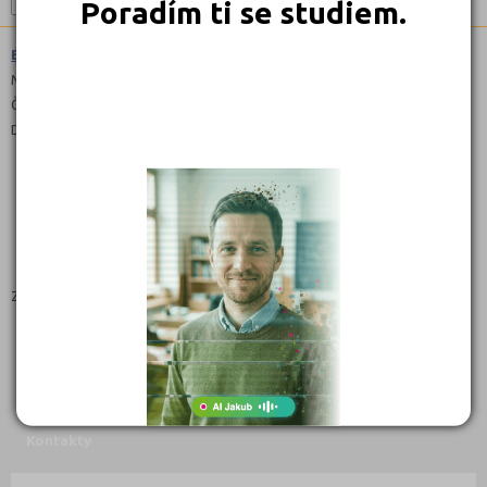
Poradím ti se studiem.
Bezpečnostně právní činnost (6842M01)
Maturitní
Čeština
Denní
Zaměření:
PRÁVO
POLICEJNÍ A VOJENSKÉ OBORY
Kontakty