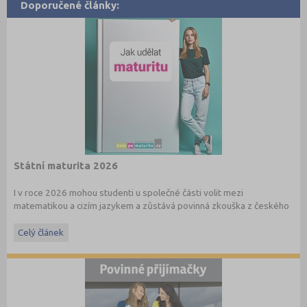
Doporučené články:
Státní maturita 2026
I v roce 2026 mohou studenti u společné části volit mezi
matematikou a cizím jazykem a zůstává povinná zkouška z českého
jazyka a literatury. Stáhněte si zdarma
e-book
s podrobnými
informacemi.
Celý článek