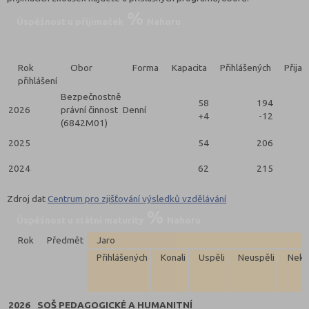
Úspěšnost u přijímaček
Nahoru
Rok
Obor
Forma
Kapacita
Přihlášených
Přijat
přihlášení
Bezpečnostně
58
194
2026
právní činnost
Denní
+4
-12
(6842M01)
2025
54
206
2024
62
215
Zdroj dat
Centrum pro zjišťování výsledků vzdělávání
Úspěšnost u státní maturity
Nahoru
Rok
Předmět
Jaro
Přihlášených
Konali
Uspěli
Neuspěli
Neko
2026
SOŠ PEDAGOGICKÉ A HUMANITNÍ