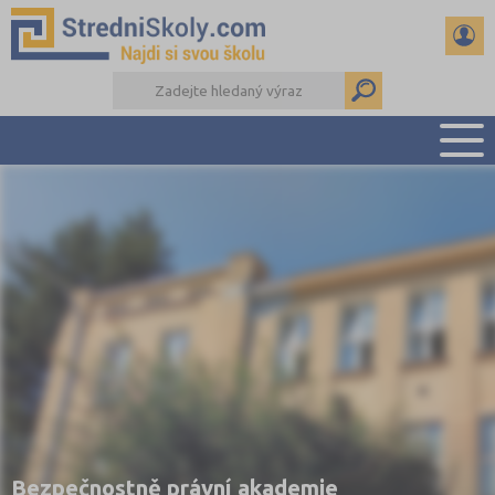
PŘEHLED ŠKOL
PŘÍPRAVA NA PŘIJÍMAČKY
DŮLEŽITÉ TERMÍNY
REFERÁTY A SEMINÁRKY
DALŠÍ DRUHY ŠKOL
Bezpečnostně právní akademie