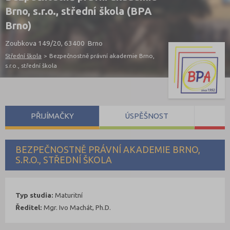
Brno, s.r.o., střední škola (BPA
Brno)
Zoubkova 149/20, 63400 Brno
Střední škola
>
Bezpečnostně právní akademie Brno,
s.r.o., střední škola
PŘIJÍMAČKY
ÚSPĚŠNOST
S
BEZPEČNOSTNĚ PRÁVNÍ AKADEMIE BRNO,
S.R.O., STŘEDNÍ ŠKOLA
Typ studia:
Maturitní
Ředitel:
Mgr. Ivo Machát, Ph.D.