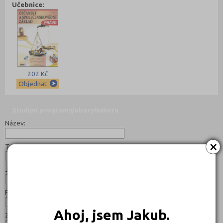
Učebnice:
202 Kč
Objednat
Studijní programy/obory
Nahoru
Název:
×
Typ:
Jazyk:
Forma:
Ahoj, jsem Jakub.
Zaměření: