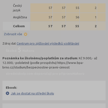
Český
57
57
55
2
jazyk
Angličtina
57
57
56
1
Celkem
57
57
55
2
Zobrazit vše
Zdroj dat
Centrum pro zjišťování výsledků vzdělávání
Školné
Nahoru
Poznámka ke školnému/poplatkům za studium
: Kč 9.000,- až
12.000,- pololetně (podle prospěchu) https://www.bpa-
brno.cz/studium/bezpecnostne-pravni-cinnost
stredniskoly.com doporučují pro přípravu
Nahoru
Ebook:
Jak se dostat na střední školu