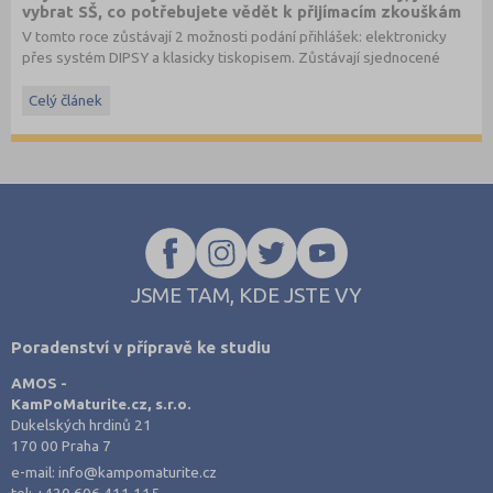
vybrat SŠ, co potřebujete vědět k přijímacím zkouškám
V tomto roce zůstávají 2 možnosti podání přihlášek: elektronicky
přes systém DIPSY a klasicky tiskopisem. Zůstávají sjednocené
termíny do oborů s talentovou zkouškou a oborů bez talentové
zkoušky. Stále je možné podat až 3 přihlášky pro maturitní obory
Celý článek
bez talentové zkoušky a 2 přihlášky pro obory s talentovou
zkouškou v 1. a 2. kole. V systému DIPSY jsou k dispozici informace
o počtech uchazečů a přihlášek v minulém roce, tyto informace
naleznete nově také na
www.StredniSkoly.com
u jednotlivých škol
spolu s šancemi u maturitní zkoušky. Přihlášku podávají i zájemci o
studium v nematuritním oboru.
JSME TAM, KDE JSTE VY
Poradenství v přípravě ke studiu
AMOS -
KamPoMaturite.cz, s.r.o.
Dukelských hrdinů 21
170 00 Praha 7
e-mail:
info@kampomaturite.cz
tel:
+420 606 411 115