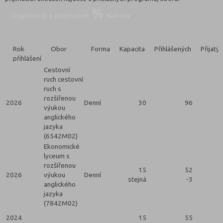
Úspěšnost u přijímaček
Nahoru
Rok
Obor
Forma
Kapacita
Přihlášených
Přijatý
přihlášení
Cestovní
ruch cestovní
ruch s
rozšířenou
2026
Denní
30
96
výukou
anglického
jazyka
(6542M02)
Ekonomické
lyceum s
rozšířenou
15
52
2026
výukou
Denní
stejná
-3
anglického
jazyka
(7842M02)
2024
15
55