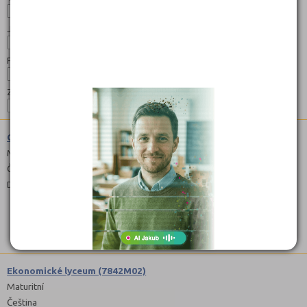
Jazyk:
Forma:
Zaměření:
Cestovní ruch (6542M02)
Maturitní
Čeština
Denní
Ekonomické lyceum (7842M02)
Maturitní
Čeština