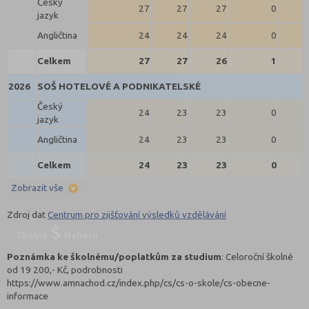
Český
27
27
27
0
jazyk
Angličtina
24
24
24
0
Celkem
27
27
26
1
2026
SOŠ HOTELOVÉ A PODNIKATELSKÉ
Český
24
23
23
0
jazyk
Angličtina
24
23
23
0
Celkem
24
23
23
0
Zobrazit vše
Zdroj dat
Centrum pro zjišťování výsledků vzdělávání
Školné
Nahoru
Poznámka ke školnému/poplatkům za studium
: Celoroční školné
od 19 200,- Kč, podrobnosti
https://www.amnachod.cz/index.php/cs/cs-o-skole/cs-obecne-
informace