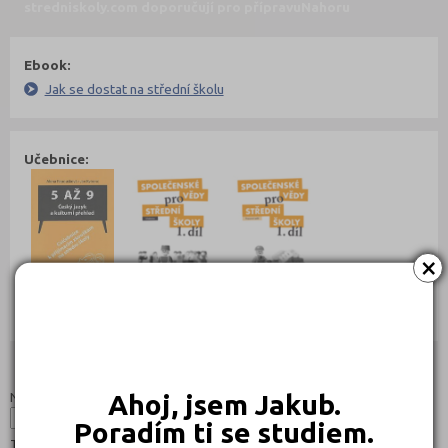
stredniskoly.com doporučují pro přípravu
Nahoru
Ebook:
Jak se dostat na střední školu
Učebnice:
×
215 Kč
189 Kč
169 Kč
Objednat
Objednat
Objednat
Studijní programy/obory
Nahoru
Název:
Ahoj, jsem Jakub.
Poradím ti se studiem.
Typ: