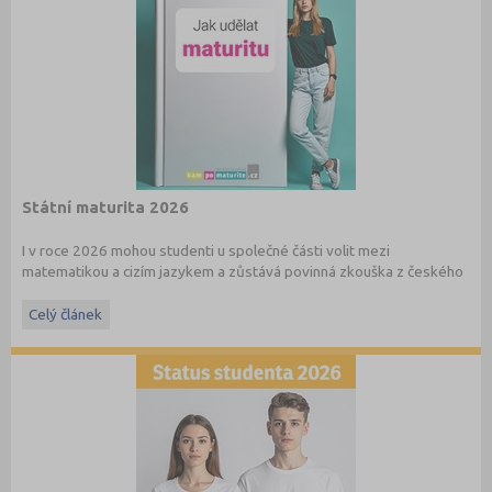
Státní maturita 2026
I v roce 2026 mohou studenti u společné části volit mezi
matematikou a cizím jazykem a zůstává povinná zkouška z českého
jazyka a literatury. Stáhněte si zdarma
e-book
s podrobnými
informacemi.
Celý článek