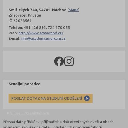
Smiřických 740, 54701 Náchod
(
Mapa
)
Zřizovatel: Privátní
IČ: 62028561
Telefon: 491 426 893, 724 170 055
Web:
http://www.amnachod.cz/
E-mail:
info@academiamercurii.cz
Studijní poradce:
POSLAT DOTAZ NA STUDIJNÍ ODDĚLENÍ
Přijímací řízení
Nahoru
Přesná data přihlášek, přijímaček a dnů otevřených dveří a obsah
přijímacích zkoušek najdete u příslušných programů/oborů.