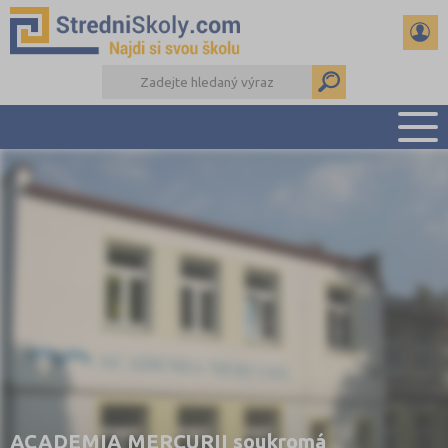
PŘEHLED ŠKOL
PŘÍPRAVA NA PŘIJÍMAČKY
DŮLEŽITÉ TERMÍNY
REFERÁTY A SEMINÁRKY
DALŠÍ DRUHY ŠKOL
ACADEMIA MERCURII soukromá