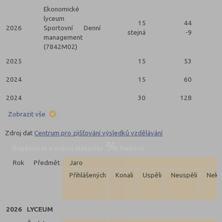
Ekonomické
lyceum
15
44
2026
Sportovní
Denní
stejná
-9
management
(7842M02)
2025
15
53
2024
15
60
2024
30
128
Zobrazit vše
Zdroj dat
Centrum pro zjišťování výsledků vzdělávání
Úspěšnost u státní maturity
Nahoru
Rok
Předmět
Jaro
Přihlášených
Konali
Uspěli
Neuspěli
Neko
2026
LYCEUM