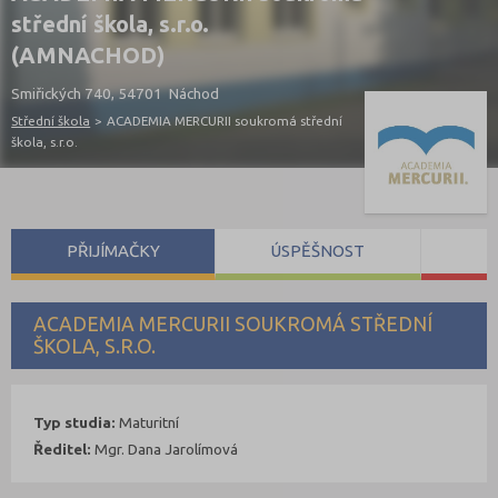
střední škola, s.r.o.
(AMNACHOD)
Smiřických 740, 54701 Náchod
Střední škola
>
ACADEMIA MERCURII soukromá střední
škola, s.r.o.
PŘIJÍMAČKY
ÚSPĚŠNOST
S
ACADEMIA MERCURII SOUKROMÁ STŘEDNÍ
ŠKOLA, S.R.O.
Typ studia:
Maturitní
Ředitel:
Mgr. Dana Jarolímová