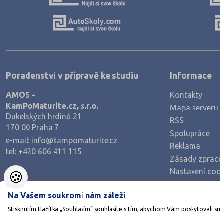
Poradenství v přípravě ke studiu
Informace
AMOS -
Kontakty
KamPoMaturite.cz, s.r.o.
Mapa serveru
Dukelských hrdinů 21
RSS
170 00 Praha 7
Spolupráce
e-mail:
info@kampomaturite.cz
Reklama
tel:
+420 606 411 115
Zásady zprac
Nastavení coo
🍪
Na Vašem soukromí nám záleží
Stisknutím tlačítka „Souhlasím“ souhlasíte s tím, abychom Vám poskytovali s