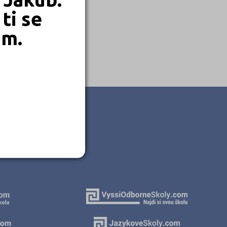
ti se
em.