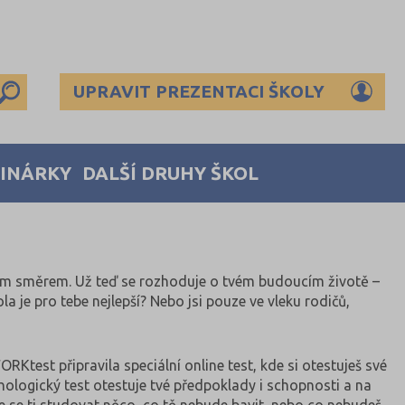
UPRAVIT PREZENTACI ŠKOLY
MINÁRKY
DALŠÍ DRUHY ŠKOL
dným směrem. Už teď se rozhoduje o tvém budoucím životě –
a je pro tebe nejlepší? Nebo jsi pouze ve vleku rodičů,
ORKtest připravila speciální online test, kde si otestuješ své
ologický test otestuje tvé předpoklady i schopnosti a na