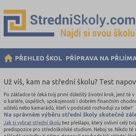
PŘEHLED ŠKOL
PŘÍPRAVA NA PŘIJÍM
Už víš, kam na střední školu? Test napov
Po základce tě čeká tvůj první důležitý životní krok, jenž
o kariéře, úspěších, spokojenosti i dobrém finančním ohodnoce
učitelů nebo kamarádů, kteří v podstatě rozhodují za tebe?
Na správném výběru střední školy skutečně zál
Jak si vybrat střední školu
bez přešlapu, který ovlivní celý tvů
predispozice pro středoškolské studium. Neboj se. Nikdo tě