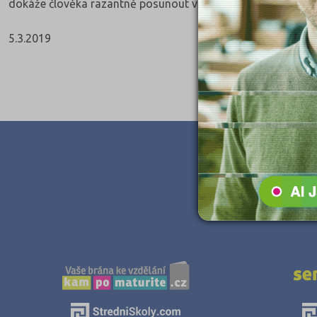
dokáže člověka razantně posunout vpřed.
5.3.2019