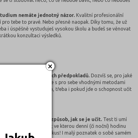
chce se ti studovat něco, co tě nebude bavit, nebo co nebudeš
 studium nemáte jednotný názor.
Kvalitní profesionální
 pro tebe to pravé. Nebo přesně naopak. Díky tomu, že už
třeba i úspěšně vystuduješ vysokou školu a budeš se věnovat
krátkou konzultaci výsledků.
×
ladě tvých vloh a osobních předpokladů.
Dozvíš se, pro jaké
nejlepší učit), seznámíš se s pro sebe vhodnými metodami
že pomoci najít sebe sama, třeba i pokud jde o schopnost učit
pomůže najít efektivní způsob, jak se je učit.
Test ti umí
u u tebe nejefektivnější; ve kterou denní (či noční) hodinu
a jazyky talent. Určitě to zkus! I malý poznatek o sobě samém
 Jakub.