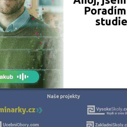
Poradím 
studi
JSME TAM, KDE JSTE VY
Naše projekty