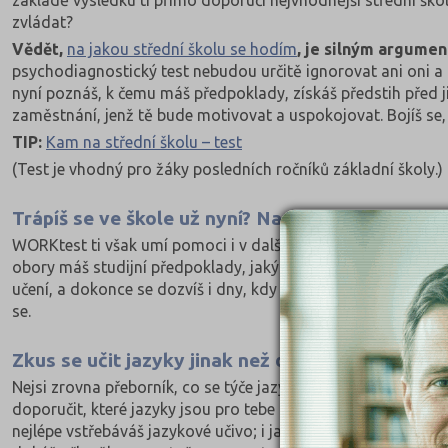
základě výsledku ti přímo doporučí nejvhodnější střední školy.
zvládat?
Vědět,
na jakou střední školu se hodím
, je silným argumen
psychodiagnostický test nebudou určitě ignorovat ani oni a
nyní poznáš, k čemu máš předpoklady, získáš předstih před j
zaměstnání, jenž tě bude motivovat a uspokojovat. Bojíš se
TIP:
Kam na střední školu – test
(Test je vhodný pro žáky posledních ročníků základní školy.)
Trápíš se ve škole už nyní? Nauč se studovat!
WORKtest ti však umí pomoci i v dalších oblastech.
Test Stu
obory máš studijní předpoklady, jaký je biorytmus tvého uče
učení, a dokonce se dozvíš i dny, kdy nejlépe uspěješ při zko
se.
Zkus se učit jazyky jinak než doposud
Nejsi zrovna přeborník, co se týče jazyků? Nebo chceš zvláda
doporučit, které jazyky jsou pro tebe nejvhodnější; jak by měl
nejlépe vstřebáváš jazykové učivo; i jaký je pro tebe nejvhodn