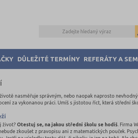
AČKY
DŮLEŽITÉ TERMÍNY
REFERÁTY A SE
í
 tě v životě nasměřuje správným, nebo naopak naprosto nevho
ní za vykonanou práci. Umíš s jistotou říct, která střední škol
eží
j život?
Otestuj se, na jakou střední školu se hodíš
. Firma W
 nebude zkoušet z pravopisu ani z matematických pouček. Psych