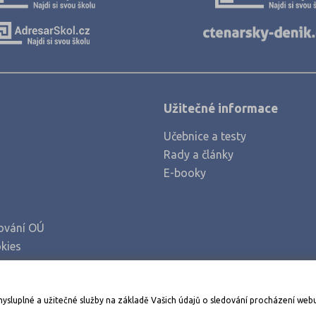
Užitečné informace
Učebnice a testy
Rady a články
E-booky
ování OÚ
kies
Stáhněte si aplikaci Adresář škol
mysluplné a užitečné služby na základě Vašich údajů o sledování procházení web