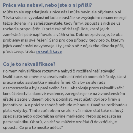
Práce vás nebaví, nebo jste o ni přišli?
Může to ale vypadat jinak. Práce nás i může bavit, ale přijdeme o ni.
Těžká situace vyvolaná inflací a neustále se zvyšujícími cenami energií
těžce doléhá i na zaměstnavatele, tedy firmy. Spousta z nich se už
rozhodla propouštět. O práci tak přicházejí i lidé, které jejich
zaměstnání plně naplňovalo a vážili si ho. Dobrou zprávou je, že oba
problémy mají své řešení. Šancí pro oba případy, tedy pro ty, kterým
jejich zaměstnání nevyhovuje, i ty, jenž o ně z nějakého důvodu přišli,
představuje třeba
rekvalifikace
.
Co je to rekvalifikace?
Pojmem rekvalifikace rozumíme nabytí či rozšíření naší stávající
kvalifikace. Vezměme si absolventku střední ekonomické školy, která
pracuje jako asistentka v nějaké firmě. Ona by se ale ráda
osamostatnila a byla paní svého času. Absolvuje proto rekvalifikační
kurs účetnictví a daňové evidence, zaregistruje se na živnostenském
úřadě a začne v daném oboru podnikat. Vést účetnictví pro firmy a
jednotlivce. A o práci rozhodně nebude mít nouzi. Daně se totiž budou
platit vždycky. Tímto způsobem se ale z vás může stát také daňový
specialista nebo odborník na online marketing. Nebo specialista na
personalistiku. Oborů, v nichž se můžete vzdělat či dovzdělat, je
spousta. Co pro to musíte udělat?