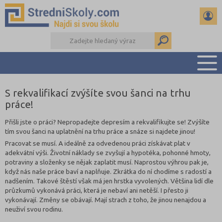
S rekvalifikací zvýšíte svou šanci na trhu
PŘEHLED ŠKOL
práce!
PŘÍPRAVA NA PŘIJÍMAČKY
DŮLEŽITÉ TERMÍNY
Přišli jste o práci? Nepropadejte depresím a rekvalifikujte se! Zvýšíte
tím svou šanci na uplatnění na trhu práce a snáze si najdete jinou!
REFERÁTY A SEMINÁRKY
Pracovat se musí. A ideálně za odvedenou práci získávat plat v
DALŠÍ DRUHY ŠKOL
adekvátní výši. Životní náklady se zvyšují a hypotéka, pohonné hmoty,
potraviny a složenky se nějak zaplatit musí. Naprostou výhrou pak je,
když nás naše práce baví a naplňuje. Zkrátka do ní chodíme s radostí a
nadšením. Takové štěstí však má jen hrstka vyvolených. Většina lidí dle
průzkumů vykonává práci, která je nebaví ani netěší. I přesto ji
vykonávají. Změny se obávají. Mají strach z toho, že jinou nenajdou a
neuživí svou rodinu.