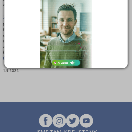
akademie.
Zdravotní způsobilost a účelnost
Nezbytná je taká patřičná zdravotní způsobilost a tzv. účelnost, což ve
finále znamená, že absolvování daného kurzu uchazeči o zaměstnání
skutečně pomůže najít si nové zaměstnání. Ten ho navíc musí dokončit.
Pokud tak bez udání vážných důvodů (zdravotní, rodinné, stěhování
atd.) neučiní, bude jej muset zaplatit. Více informací o rekvalifikačních
kurzech hrazených úřadem práce najdete na odkazu
rekvalifikace
úřad práce
.
1.9.2022
JSME TAM, KDE JSTE VY