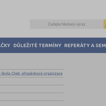
AČKY
DŮLEŽITÉ TERMÍNY
REFERÁTY A SE
í škola Cheb, příspěvková organizace