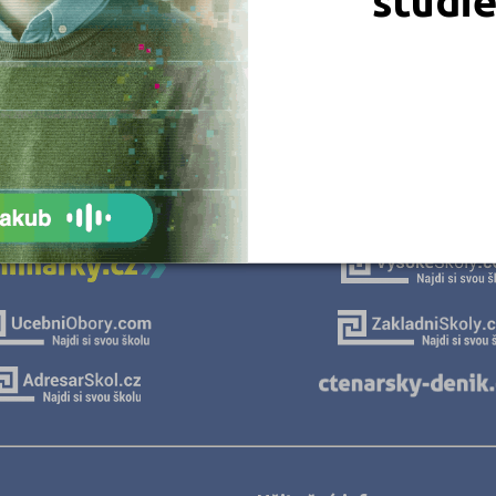
studi
JSME TAM, KDE JSTE VY
Naše projekty