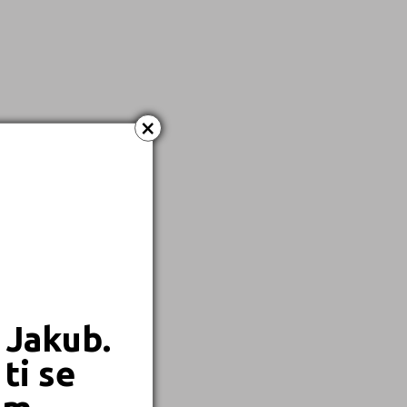
×
 Jakub.
ti se