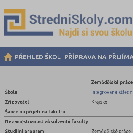
PŘEHLED ŠKOL
PŘÍPRAVA NA PŘIJÍM
Zemědělské práce
Škola
Integrovaná středn
Zřizovatel
Krajské
Šance na přijetí na fakultu
Nezaměstnanost absolventů fakulty
Studijní program
Zemědělské práce