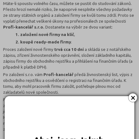
Máte-li spoustu volného času, můžete se pustit do studování zákonů.
Přesto hrozí nemalé riziko, že napoprvé nesplníte všechny požadavky
ze strany státních orgánů a založení firmy se kvůli tomu zdrží. Proto se
vyplatí přenechat veškeré úkony na profesionálech ze společnosti
Profi-kancelář s.r.o.
Dostanete na výběr ze dvou variant:
1. založení nové firmy na klíč
,
2. koupě ready-made firmy
.
Proces založení nové firmy
trvá cca 10 dní
a skládá se z notářského
zápisu, zřízení živnostenského oprávnění, složení základního kapitálu,
zápisu firmy do obchodního rejstříku a přihlášení na finančním úřadu (a
případně k platbě DPH).
Po založení s.r.o. vám
Profi-kancelář
předá živnostenský list, výpis z
obchodního rejstříku a osvědčení o registraci na finančním úřadu. K
tomu, aby mohl pracovník firmu založit, potřebuje plnou moc od
zakladatelů nové společnosti.
×
Pokud se vám zdá, že
založení firmy na klíč
trvá příliš dlouho, můžete
zvolit rychlejší řešení v podobě koupě ready-made firmy. Jedná se o
již existující firmu s.r.o., která je zapsána v obchodním rejstříku, má již
IČ, plně splacený základní kapitál a čistou obchodní historii. Ready-
made firma neprovozovala žádnou obchodní činnost a byla založena
za účelem prodeje. Nemáte tedy žádné závazky ani pohledávky.