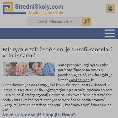
Mít rychle založené s.r.o. je s Profi-kanceláří
PŘEHLED ŠKOL
velmi snadné
PŘÍPRAVA NA PŘIJÍMAČKY
DŮLEŽITÉ TERMÍNY
Máte propracovaný byznys plán,
potřebné finance na rozjezd
REFERÁTY A SEMINÁRKY
podnikání a jediné, co vám chybí, je
DALŠÍ DRUHY ŠKOL
firma?
Založení s.r.o.
je
komplikované jen do té míry, jaké jsou vaše dosavadní zkušenosti. V
letech 2014 a 2015 došlo k významným legislativním změnám a v roce
2016 se další změny chystají. Nechcete-li riskovat, že se start vašeho
podnikání zbytečně zdrží, nebo jen nemáte čas na administrativní
úkony, můžete se obrátit na odborníky, kteří vám založí firmu s.r.o. na
klíč.
Nové s.r.o. nebo již fungující firma?