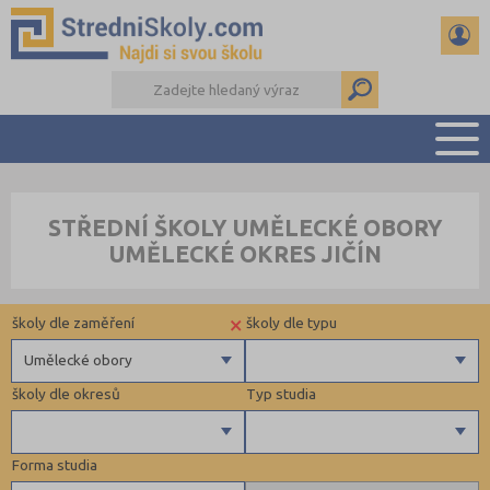
PŘEHLED ŠKOL
STŘEDNÍ ŠKOLY UMĚLECKÉ OBORY
PŘÍPRAVA NA PŘIJÍMAČKY
UMĚLECKÉ OKRES JIČÍN
DŮLEŽITÉ TERMÍNY
REFERÁTY A SEMINÁRKY
×
školy dle zaměření
školy dle typu
DALŠÍ DRUHY ŠKOL
Umělecké obory
školy dle okresů
Typ studia
Gymnázia
4 letá gymnázia
Forma studia
6 letá gymnázia
Brno-město (2)
Maturitní