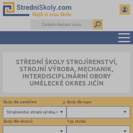
PŘEHLED ŠKOL
STŘEDNÍ ŠKOLY STROJÍRENSTVÍ,
PŘÍPRAVA NA PŘIJÍMAČKY
STROJNÍ VÝROBA, MECHANIK,
DŮLEŽITÉ TERMÍNY
INTERDISCIPLINÁRNÍ OBORY
REFERÁTY A SEMINÁRKY
UMĚLECKÉ OKRES JIČÍN
DALŠÍ DRUHY ŠKOL
×
školy dle zaměření
školy dle typu
Strojírenství, strojní výroba, mechanik, interdisciplinární obory
školy dle okresů
Typ studia
Gymnázia
4 letá gymnázia