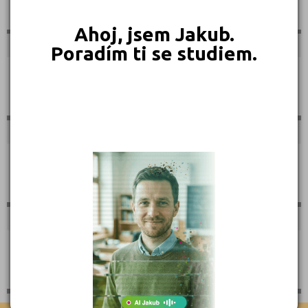
Polygrafie, grafika a foto, knihy
Ahoj, jsem Jakub.
Poradím ti se studiem.
Stavebnictví, geodézie
Doprava a spoje
Informační služby