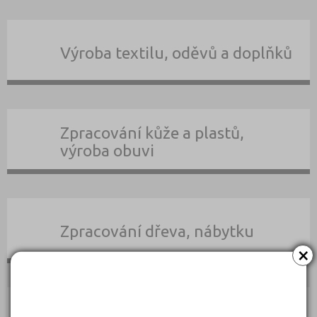
Výroba textilu, oděvů a doplňků
Zpracování kůže a plastů,
výroba obuvi
Zpracování dřeva, nábytku
×