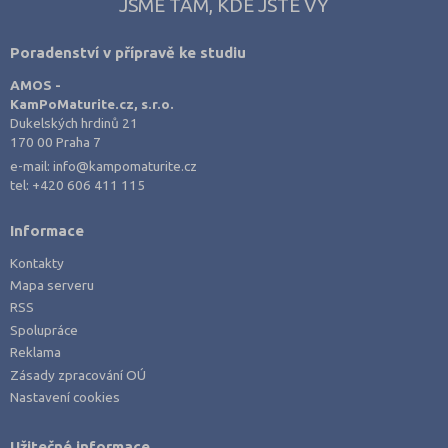
Výroba textilu, oděvů a doplňků
JSME TAM, KDE JSTE VY
Vsetín (1)
Zpracování kůže a plastů, výroba obuvi
Znojmo (1)
Poradenství v přípravě ke studiu
Zpracování dřeva, nábytku
Žďár nad Sázavou (1)
AMOS -
Polygrafie, grafika a foto, knihy
KamPoMaturite.cz, s.r.o.
Dukelských hrdinů 21
Stavebnictví, geodézie
170 00 Praha 7
Doprava a spoje
e-mail:
info@kampomaturite.cz
tel:
+420 606 411 115
Informační služby
Ekonomie
Informace
Ekonomie a administrativa
Kontakty
Podnikání a management
Mapa serveru
RSS
Hotelnictví, turismus, gastronomie
Spolupráce
Obchod, prodej
Reklama
Služby
Zásady zpracování OÚ
Nastavení cookies
Přírodovědné a potravinářské obory
Ekologie a ochrana ŽP
Užitečné informace