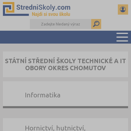
PŘEHLED ŠKOL
STÁTNÍ STŘEDNÍ ŠKOLY TECHNICKÉ A IT
PŘÍPRAVA NA PŘIJÍMAČKY
OBORY OKRES CHOMUTOV
DŮLEŽITÉ TERMÍNY
REFERÁTY A SEMINÁRKY
DALŠÍ DRUHY ŠKOL
Informatika
Hornictví, hutnictví,