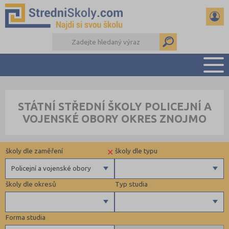
PŘEHLED ŠKOL
STÁTNÍ STŘEDNÍ ŠKOLY POLICEJNÍ A
PŘÍPRAVA NA PŘIJÍMAČKY
VOJENSKÉ OBORY OKRES ZNOJMO
DŮLEŽITÉ TERMÍNY
REFERÁTY A SEMINÁRKY
×
školy dle zaměření
školy dle typu
DALŠÍ DRUHY ŠKOL
Policejní a vojenské obory
školy dle okresů
Typ studia
Gymnázia
4 letá gymnázia
Forma studia
6 letá gymnázia