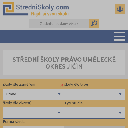
PŘEHLED ŠKOL
STŘEDNÍ ŠKOLY PRÁVO UMĚLECKÉ
PŘÍPRAVA NA PŘIJÍMAČKY
OKRES JIČÍN
DŮLEŽITÉ TERMÍNY
REFERÁTY A SEMINÁRKY
×
školy dle zaměření
školy dle typu
DALŠÍ DRUHY ŠKOL
Právo
školy dle okresů
Typ studia
Gymnázia
4 letá gymnázia
Forma studia
6 letá gymnázia