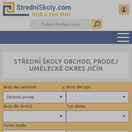
PŘEHLED ŠKOL
STŘEDNÍ ŠKOLY OBCHOD, PRODEJ
PŘÍPRAVA NA PŘIJÍMAČKY
UMĚLECKÉ OKRES JIČÍN
DŮLEŽITÉ TERMÍNY
REFERÁTY A SEMINÁRKY
×
školy dle zaměření
školy dle typu
DALŠÍ DRUHY ŠKOL
Obchod, prodej
školy dle okresů
Typ studia
Gymnázia
4 letá gymnázia
Forma studia
6 letá gymnázia