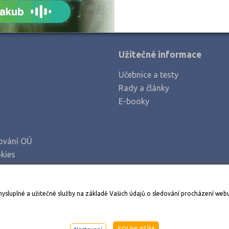
Užitečné informace
Učebnice a testy
Rady a články
E-booky
ování OÚ
kies
Stáhněte si aplikaci Adresář škol
mysluplné a užitečné služby na základě Vašich údajů o sledování procházení web
998-2026
AMOS KamPoMaturite.cz
, s.r.o., stránky vytvořilo
An
SOUHLASÍM