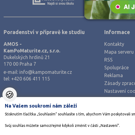
Zpracování dřeva, nábytku
Polygrafie, grafika a foto, knihy
Stavebnictví, geodézie
Poradenství v přípravě ke studiu
Informace
Doprava a spoje
AMOS -
Kontakty
Informační služby
KamPoMaturite.cz, s.r.o.
Mapa serveru
Ekonomie
Dukelských hrdinů 21
RSS
170 00 Praha 7
Ekonomie a administrativa
Spolupráce
e-mail:
info@kampomaturite.cz
Reklama
Podnikání a management
tel:
+420 606 411 115
Zásady zprac
Hotelnictví, turismus, gastronomie
Nastavení coo
🍪
Obchod, prodej
Na Vašem soukromí nám záleží
Služby
Stisknutím tlačítka „Souhlasím“ souhlasíte s tím, abychom Vám poskytovali s
Přírodovědné a potravinářské obory
Svůj souhlas můžete samozřejmě kdykoli změnit v části „Nastavení“.
Ekologie a ochrana ŽP
©1