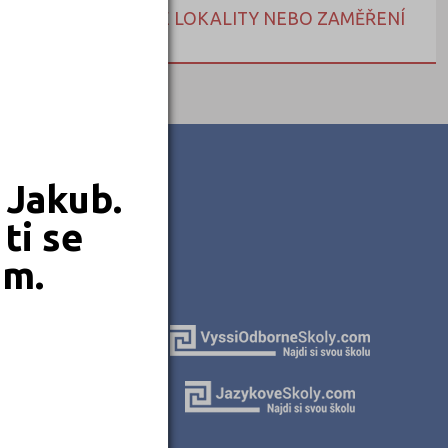
NEBO HLEDEJTE DLE LOKALITY NEBO ZAMĚŘENÍ
 Jakub.
ti se
em.