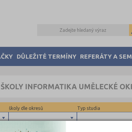
AČKY
DŮLEŽITÉ TERMÍNY
REFERÁTY A SE
 ŠKOLY INFORMATIKA UMĚLECKÉ OKR
školy dle okresů
Typ studia
Maturitní