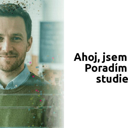
CÍ ZÁZNAMY, PŘEFORMULUJTE PROSÍM VÁŠ DOTAZ 
Výuční list
Ahoj, jsem
Poradím 
JSME TAM, KDE JSTE VY
studi
Naše projekty
 obory
iály