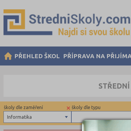
PŘEHLED ŠKOL
PŘÍPRAVA NA PŘIJÍM
STŘEDNÍ
×
školy dle zaměření
školy dle typu
Informatika
Gymnázia