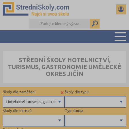
PŘEHLED ŠKOL
STŘEDNÍ ŠKOLY HOTELNICTVÍ,
PŘÍPRAVA NA PŘIJÍMAČKY
TURISMUS, GASTRONOMIE UMĚLECKÉ
DŮLEŽITÉ TERMÍNY
OKRES JIČÍN
REFERÁTY A SEMINÁRKY
DALŠÍ DRUHY ŠKOL
×
školy dle zaměření
školy dle typu
Hotelnictví, turismus, gastronomie
školy dle okresů
Typ studia
Gymnázia
4 letá gymnázia