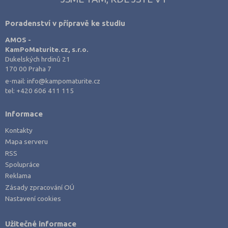
Výroba a technologie potravin
Louny (3)
Poradenství v přípravě ke studiu
Zemědělství a lesnictví
Mladá Boleslav (4)
AMOS -
Veterinářství
Most (2)
KamPoMaturite.cz, s.r.o.
Hotelnictví, turismus, gastronomie
Nový Jičín (3)
Dukelských hrdinů 21
170 00 Praha 7
Policejní a vojenské obory
Opava (3)
e-mail:
info@kampomaturite.cz
Právo
Ostrava-město (3)
tel:
+420 606 411 115
Zdravotnické obory
Pardubice (2)
Informace
Pedagogika a sociální péče
Plzeň-město (3)
Kontakty
Umělecké obory
Praha hlavní město (11)
Mapa serveru
Praktická škola
Praha-východ (1)
RSS
Spolupráce
Šance na přijetí
Příbram (2)
Reklama
Rychnov nad Kněžnou (1)
Zásady zpracování OÚ
Nastavení cookies
Semily (1)
Strakonice (2)
Užitečné informace