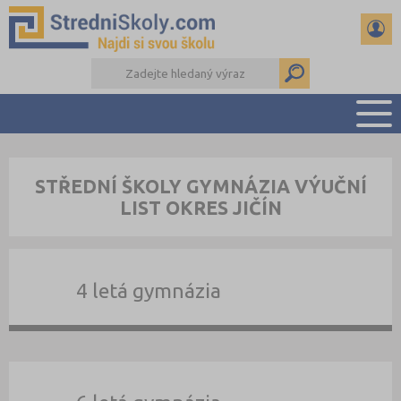
PŘEHLED ŠKOL
STŘEDNÍ ŠKOLY GYMNÁZIA VÝUČNÍ
PŘÍPRAVA NA PŘIJÍMAČKY
LIST OKRES JIČÍN
DŮLEŽITÉ TERMÍNY
REFERÁTY A SEMINÁRKY
DALŠÍ DRUHY ŠKOL
4 letá gymnázia