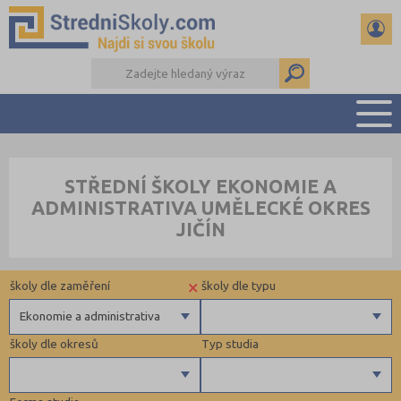
PŘEHLED ŠKOL
STŘEDNÍ ŠKOLY EKONOMIE A
PŘÍPRAVA NA PŘIJÍMAČKY
ADMINISTRATIVA UMĚLECKÉ OKRES
DŮLEŽITÉ TERMÍNY
JIČÍN
REFERÁTY A SEMINÁRKY
DALŠÍ DRUHY ŠKOL
×
školy dle zaměření
školy dle typu
Ekonomie a administrativa
školy dle okresů
Typ studia
Gymnázia
4 letá gymnázia